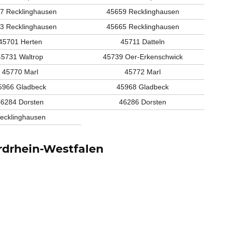
7 Recklinghausen
45659 Recklinghausen
3 Recklinghausen
45665 Recklinghausen
45701 Herten
45711 Datteln
45731 Waltrop
45739 Oer-Erkenschwick
45770 Marl
45772 Marl
5966 Gladbeck
45968 Gladbeck
46284 Dorsten
46286 Dorsten
ecklinghausen
rdrhein-Westfalen