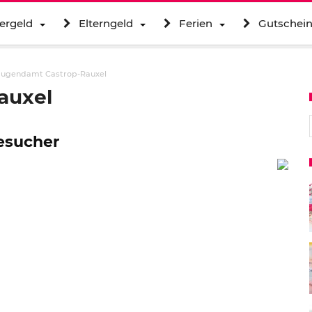
ergeld
Elterngeld
Ferien
Gutschei
Jugendamt Castrop-Rauxel
auxel
S
Besucher