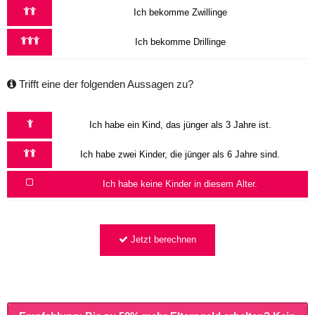
Ich bekomme Zwillinge
Ich bekomme Drillinge
Trifft eine der folgenden Aussagen zu?
Ich habe ein Kind, das jünger als 3 Jahre ist.
Ich habe zwei Kinder, die jünger als 6 Jahre sind.
Ich habe keine Kinder in diesem Alter.
Jetzt berechnen