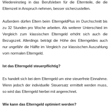
Wiedereinstieg in das Berufsleben für die Elternteile, die die
Elternzeit in Anspruch nehmen, besser sicherzustellen.
Außerdem dürfen Eltern beim ElterngeldPlus im Durchschnitt bis
zu 32 Stunden pro Woche arbeiten. Als weiterer Unterschied im
Vergleich zum klassischen Elterngeld erhöht sich auch die
Bezugszeit. Allerdings beträgt die Höhe des Elterngeldes auch
nur ungefähr die Hälfte im Vergleich zur klassischen Auszahlung
vom normalen Elterngeld.
Ist das Elterngeld steuerpflichtig?
Es handelt sich bei dem Elterngeld um eine steuerfreie Einnahme.
Wenn jedoch der individuelle Steuersatz ermittelt werden muss,
so wird das Elterngeld hierbei mit angerechnet.
Wie kann das Elterngeld optimiert werden?