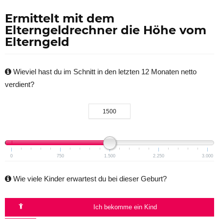
Ermittelt mit dem
Elterngeldrechner die Höhe vom
Elterngeld
Wieviel hast du im Schnitt in den letzten 12 Monaten netto
verdient?
0
750
1.500
2.250
3.000
Wie viele Kinder erwartest du bei dieser Geburt?
Ich bekomme ein Kind