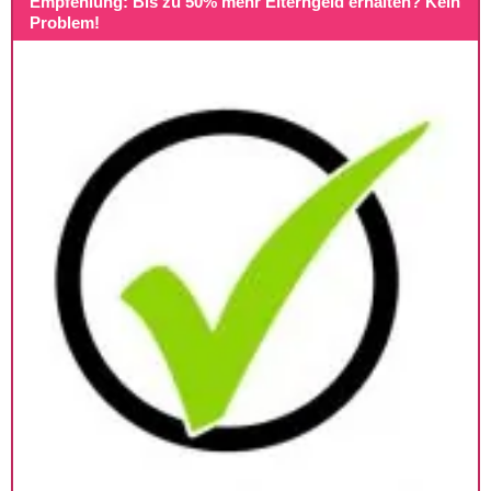
Empfehlung: Bis zu 50% mehr Elterngeld erhalten? Kein
Problem!