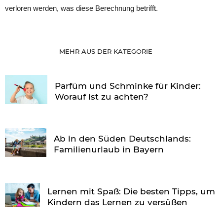
verloren werden, was diese Berechnung betrifft.
MEHR AUS DER KATEGORIE
Parfüm und Schminke für Kinder:
Worauf ist zu achten?
Ab in den Süden Deutschlands:
Familienurlaub in Bayern
Lernen mit Spaß: Die besten Tipps, um
Kindern das Lernen zu versüßen