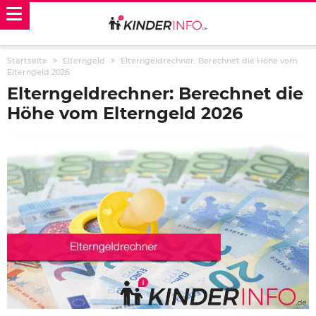
Startseite
Elterngeld
Elterngeldrechner: Berechnet die Höhe vom
Elterngeld 2026
Elterngeldrechner: Berechnet die
Höhe vom Elterngeld 2026