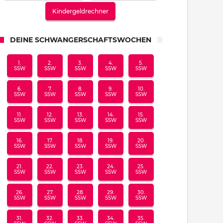
Kindergeldrechner
DEINE SCHWANGERSCHAFTSWOCHEN
1.
2.
3.
4.
5.
SSW
SSW
SSW
SSW
SSW
6.
7.
8.
9.
10.
SSW
SSW
SSW
SSW
SSW
11.
12.
13.
14.
15.
SSW
SSW
SSW
SSW
SSW
16.
17.
18.
19.
20.
SSW
SSW
SSW
SSW
SSW
21.
22.
23.
24.
25.
SSW
SSW
SSW
SSW
SSW
26.
27.
28.
29.
30.
SSW
SSW
SSW
SSW
SSW
31.
32.
33.
34.
35.