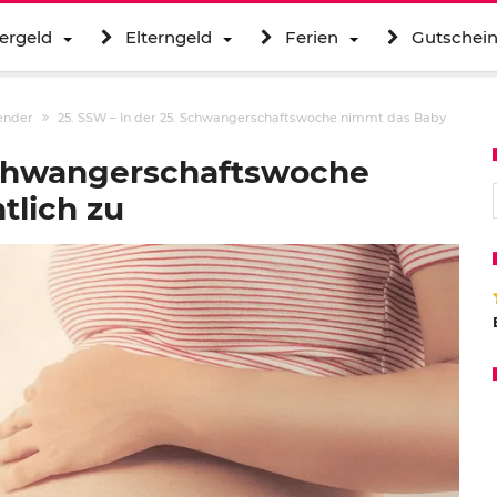
ergeld
Elterngeld
Ferien
Gutschei
ender
25. SSW – In der 25. Schwangerschaftswoche nimmt das Baby
 Schwangerschaftswoche
S
tlich zu