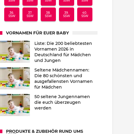
SSW
SSW
SSW
SSW
SSW
36.
37.
38.
39.
40.
SSW
SSW
SSW
SSW
SSW
VORNAMEN FÜR EUER BABY
Liste: Die 200 beliebtesten
Vornamen 2026 in
Deutschland für Mädchen
und Jungen
Seltene Mädchennamen:
Die 80 schönsten und
ausgefallensten Vornamen
für Mädchen
50 seltene Jungennamen
die euch überzeugen
werden
PRODUKTE & ZUBEHÖR RUND UMS