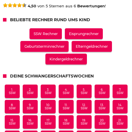
4,50
von 5 Sternen aus 6
Bewertungen
!
BELIEBTE RECHNER RUND UMS KIND
SSW Rechner
Eisprungrechner
Geburtsterminrechner
Elterngeldrechner
Kindergeldrechner
DEINE SCHWANGERSCHAFTSWOCHEN
1.
2.
3.
4.
5.
6.
7.
SSW
SSW
SSW
SSW
SSW
SSW
SSW
8.
9.
10.
11.
12.
13.
14.
SSW
SSW
SSW
SSW
SSW
SSW
SSW
15.
16.
17.
18.
19.
20.
21.
SSW
SSW
SSW
SSW
SSW
SSW
SSW