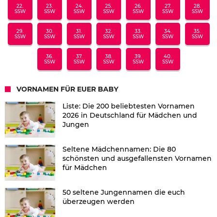
22.
23.
24.
25.
26.
27.
28.
SSW
SSW
SSW
SSW
SSW
SSW
SSW
29.
30.
31.
32.
33.
34.
35.
SSW
SSW
SSW
SSW
SSW
SSW
SSW
36.
37.
38.
39.
40.
SSW
SSW
SSW
SSW
SSW
VORNAMEN FÜR EUER BABY
Liste: Die 200 beliebtesten Vornamen
2026 in Deutschland für Mädchen und
Jungen
Seltene Mädchennamen: Die 80
schönsten und ausgefallensten Vornamen
für Mädchen
50 seltene Jungennamen die euch
überzeugen werden