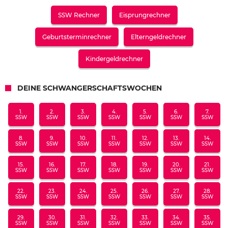
SSW Rechner
Eisprungrechner
Geburtsterminrechner
Elterngeldrechner
Kindergeldrechner
DEINE SCHWANGERSCHAFTSWOCHEN
1.
2.
3.
4.
5.
6.
7.
SSW
SSW
SSW
SSW
SSW
SSW
SSW
8.
9.
10.
11.
12.
13.
14.
SSW
SSW
SSW
SSW
SSW
SSW
SSW
15.
16.
17.
18.
19.
20.
21.
SSW
SSW
SSW
SSW
SSW
SSW
SSW
22.
23.
24.
25.
26.
27.
28.
SSW
SSW
SSW
SSW
SSW
SSW
SSW
29.
30.
31.
32.
33.
34.
35.
SSW
SSW
SSW
SSW
SSW
SSW
SSW