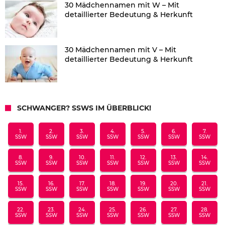
30 Mädchennamen mit W – Mit
detaillierter Bedeutung & Herkunft
30 Mädchennamen mit V – Mit
detaillierter Bedeutung & Herkunft
SCHWANGER? SSWS IM ÜBERBLICK!
1.
2.
3.
4.
5.
6.
7.
SSW
SSW
SSW
SSW
SSW
SSW
SSW
8.
9.
10.
11.
12.
13.
14.
SSW
SSW
SSW
SSW
SSW
SSW
SSW
15.
16.
17.
18.
19.
20.
21.
SSW
SSW
SSW
SSW
SSW
SSW
SSW
22.
23.
24.
25.
26.
27.
28.
SSW
SSW
SSW
SSW
SSW
SSW
SSW