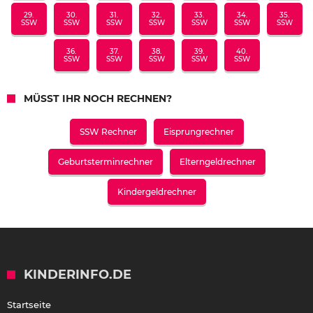
29.
30.
31.
32.
33.
34.
35.
SSW
SSW
SSW
SSW
SSW
SSW
SSW
36.
37.
38.
39.
40.
SSW
SSW
SSW
SSW
SSW
MÜSST IHR NOCH RECHNEN?
SSW Rechner
Eisprungrechner
Geburtsterminrechner
Elterngeldrechner
Kindergeldrechner
KINDERINFO.DE
Startseite