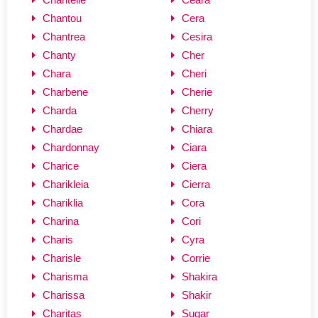
Chantou
Cera
Chantrea
Cesira
Chanty
Cher
Chara
Cheri
Charbene
Cherie
Charda
Cherry
Chardae
Chiara
Chardonnay
Ciara
Charice
Ciera
Charikleia
Cierra
Chariklia
Cora
Charina
Cori
Charis
Cyra
Charisle
Corrie
Charisma
Shakira
Charissa
Shakir
Charitas
Sugar