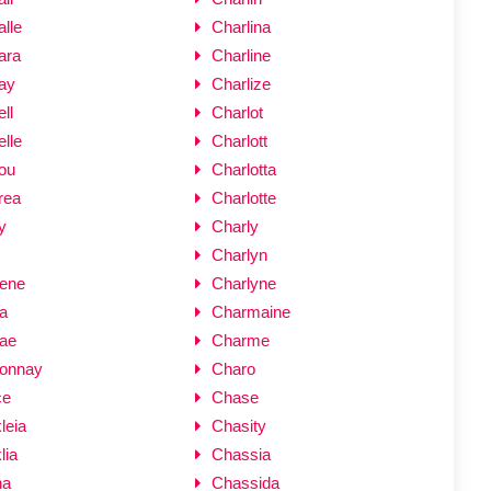
lle
Charlina
ara
Charline
ay
Charlize
ll
Charlot
lle
Charlott
ou
Charlotta
rea
Charlotte
y
Charly
Charlyn
ene
Charlyne
a
Charmaine
ae
Charme
onnay
Charo
ce
Chase
leia
Chasity
lia
Chassia
na
Chassida