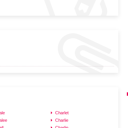
ale
Charlet
alee
Charlie
ll
Charlin