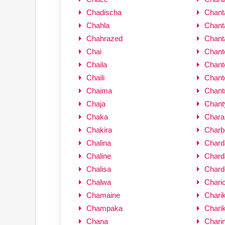
Chadischa
Chanta
Chahla
Chant
Chahrazed
Chant
Chai
Chante
Chaila
Chante
Chaili
Chant
Chaima
Chant
Chaja
Chant
Chaka
Chara
Chakira
Charb
Chalina
Chard
Chaline
Chard
Chalisa
Chard
Chalwa
Chari
Chamaine
Charik
Champaka
Charik
Chana
Chari