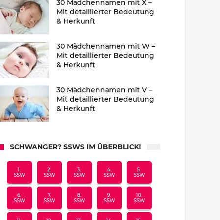
30 Mädchennamen mit X –
Mit detaillierter Bedeutung
& Herkunft
30 Mädchennamen mit W –
Mit detaillierter Bedeutung
& Herkunft
30 Mädchennamen mit V –
Mit detaillierter Bedeutung
& Herkunft
SCHWANGER? SSWS IM ÜBERBLICK!
1.
2.
3.
4.
5.
SSW
SSW
SSW
SSW
SSW
6.
7.
8.
9.
10.
SSW
SSW
SSW
SSW
SSW