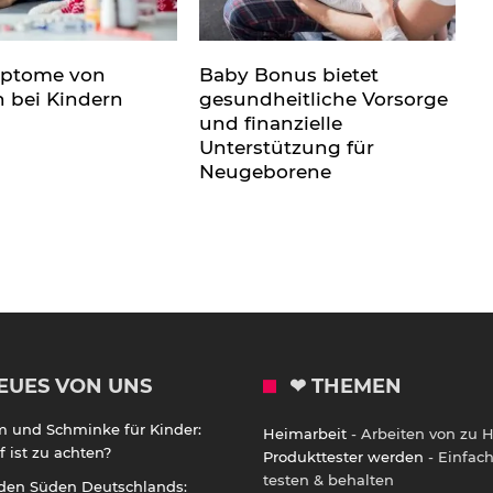
mptome von
Baby Bonus bietet
n bei Kindern
gesundheitliche Vorsorge
und finanzielle
Unterstützung für
Neugeborene
EUES VON UNS
❤ THEMEN
m und Schminke für Kinder:
Heimarbeit
- Arbeiten von zu 
 ist zu achten?
Produkttester werden
- Einfac
testen & behalten
 den Süden Deutschlands: