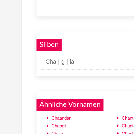
Silben
Cha | g | la
Ähnliche Vornamen
Chaandani
Chant
Chabeli
Chant
Chace
Chanta