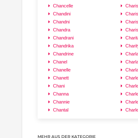
Chancelle
Chari
Chandini
Charis
Chandni
Chari
Chandra
Chari
Chandrani
Charit
Chandrika
Charit
Chandrine
Charl
Chanel
Charla
Chanelle
Charl
Chanett
Charl
Chani
Charl
Channa
Charl
Channie
Charl
Chantal
Charl
MEHR AUS DER KATEGORIE