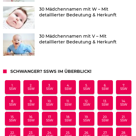
30 Mädchennamen mit W – Mit
detaillierter Bedeutung & Herkunft
30 Mädchennamen mit V – Mit
detaillierter Bedeutung & Herkunft
SCHWANGER? SSWS IM ÜBERBLICK!
1.
2.
3.
4.
5.
6.
7.
SSW
SSW
SSW
SSW
SSW
SSW
SSW
8.
9.
10.
11.
12.
13.
14.
SSW
SSW
SSW
SSW
SSW
SSW
SSW
15.
16.
17.
18.
19.
20.
21.
SSW
SSW
SSW
SSW
SSW
SSW
SSW
22.
23.
24.
25.
26.
27.
28.