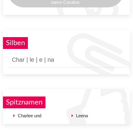
name Caroline.
Silben
Char | le | e | na
Spitznamen
Charlee und
Leena