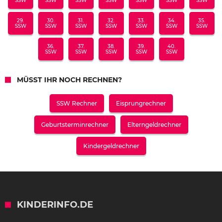
SSW
SSW
SSW
SSW
SSW
SSW
SSW
29.
30.
31.
32.
33.
34.
35.
SSW
SSW
SSW
SSW
SSW
SSW
SSW
36.
37.
38.
39.
40.
SSW
SSW
SSW
SSW
SSW
MÜSST IHR NOCH RECHNEN?
SSW Rechner
Eisprungrechner
Geburtsterminrechner
Elterngeldrechner
Kindergeldrechner
KINDERINFO.DE