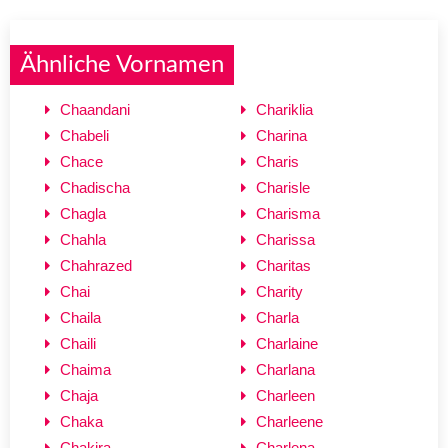
Ähnliche Vornamen
Chaandani
Chariklia
Chabeli
Charina
Chace
Charis
Chadischa
Charisle
Chagla
Charisma
Chahla
Charissa
Chahrazed
Charitas
Chai
Charity
Chaila
Charla
Chaili
Charlaine
Chaima
Charlana
Chaja
Charleen
Chaka
Charleene
Chakira
Charlena