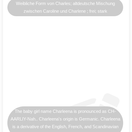
Weibliche Form von Charles; altdeutsche Mischung
zwischen Caroline und Charlene ; frei; stark
The baby girl name Charleena is pronounced as CH-
AARLIY-Nah.. Charleena's origin is Germanic. Charleena
is a derivative of the English, French, and Scandinavian