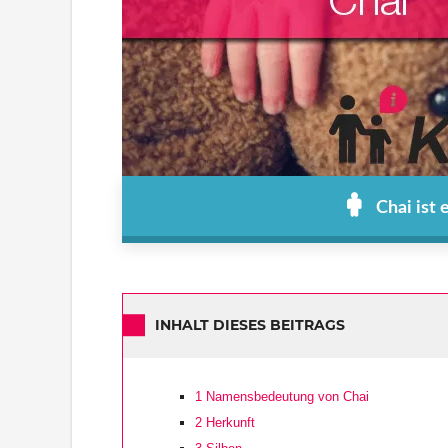
Chai ist
INHALT DIESES BEITRAGS
1
Namensbedeutung von Chai
2
Herkunft