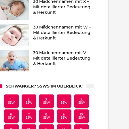
30 Mädchennamen mit X –
Mit detaillierter Bedeutung
& Herkunft
30 Mädchennamen mit W –
Mit detaillierter Bedeutung
& Herkunft
30 Mädchennamen mit V –
Mit detaillierter Bedeutung
& Herkunft
SCHWANGER? SSWS IM ÜBERBLICK!
1.
2.
3.
4.
5.
SSW
SSW
SSW
SSW
SSW
6.
7.
8.
9.
10.
SSW
SSW
SSW
SSW
SSW