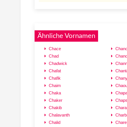
Ähnliche Vornamen
Chace
Chand
Chad
Chand
Chadwick
Chann
Chafat
Chant
Chafik
Chany
Chaim
Chaou
Chaka
Chap
Chaker
Chap
Chakib
Chara
Chalavanth
Charb
Chalid
Chare