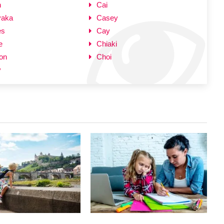
n
Cai
yaka
Casey
es
Cay
e
Chiaki
on
Choi
y