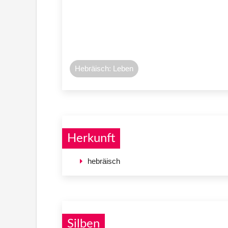
Hebräisch: Leben
Herkunft
hebräisch
Silben