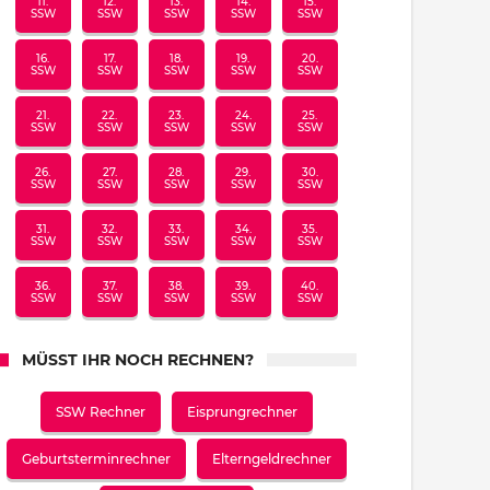
11.
12.
13.
14.
15.
SSW
SSW
SSW
SSW
SSW
16.
17.
18.
19.
20.
SSW
SSW
SSW
SSW
SSW
21.
22.
23.
24.
25.
SSW
SSW
SSW
SSW
SSW
26.
27.
28.
29.
30.
SSW
SSW
SSW
SSW
SSW
31.
32.
33.
34.
35.
SSW
SSW
SSW
SSW
SSW
36.
37.
38.
39.
40.
SSW
SSW
SSW
SSW
SSW
MÜSST IHR NOCH RECHNEN?
SSW Rechner
Eisprungrechner
Geburtsterminrechner
Elterngeldrechner