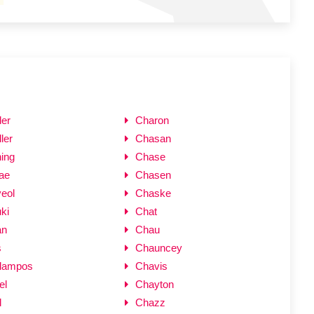
er
Charon
ler
Chasan
ing
Chase
ae
Chasen
eol
Chaske
ki
Chat
an
Chau
s
Chauncey
lampos
Chavis
el
Chayton
l
Chazz