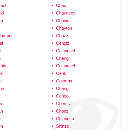
eol
Chau
ki
Chauncey
an
Chavis
s
Chayton
lampos
Chazz
el
Cengiz
l
Cainneach
n
Cheng
yaka
Coinneach
es
Cenk
e
Cosmas
on
Chang
y
Cengo
n
Chems
an
Chonz
e
Chionesu
en
Shinzo