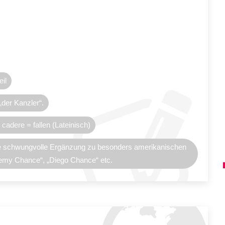
eil
„der Kanzler“.
 cadere = fallen (Lateinisch)
ne schwungvolle Ergänzung zu besonders amerikanischen
emy Chance“, „Diego Chance“ etc.