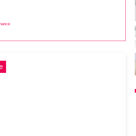
hance
e