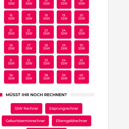
11.
12.
13.
14.
15.
SSW
SSW
SSW
SSW
SSW
16.
17.
18.
19.
20.
SSW
SSW
SSW
SSW
SSW
21.
22.
23.
24.
25.
SSW
SSW
SSW
SSW
SSW
26.
27.
28.
29.
30.
SSW
SSW
SSW
SSW
SSW
31.
32.
33.
34.
35.
SSW
SSW
SSW
SSW
SSW
36.
37.
38.
39.
40.
SSW
SSW
SSW
SSW
SSW
MÜSST IHR NOCH RECHNEN?
SSW Rechner
Eisprungrechner
Geburtsterminrechner
Elterngeldrechner