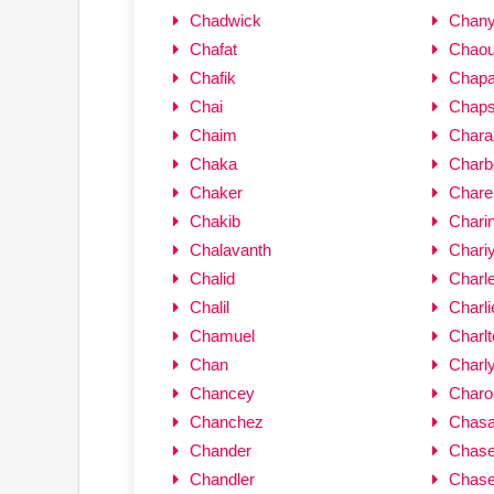
Chadwick
Chany
Chafat
Chaou
Chafik
Chap
Chai
Chap
Chaim
Chara
Chaka
Charb
Chaker
Chare
Chakib
Chari
Chalavanth
Chari
Chalid
Charl
Chalil
Charli
Chamuel
Charlt
Chan
Charl
Chancey
Charo
Chanchez
Chas
Chander
Chas
Chandler
Chas