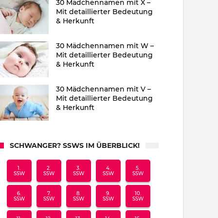
30 Mädchennamen mit X –
Mit detaillierter Bedeutung
& Herkunft
30 Mädchennamen mit W –
Mit detaillierter Bedeutung
& Herkunft
30 Mädchennamen mit V –
Mit detaillierter Bedeutung
& Herkunft
SCHWANGER? SSWS IM ÜBERBLICK!
1.
2.
3.
4.
5.
SSW
SSW
SSW
SSW
SSW
6.
7.
8.
9.
10.
SSW
SSW
SSW
SSW
SSW