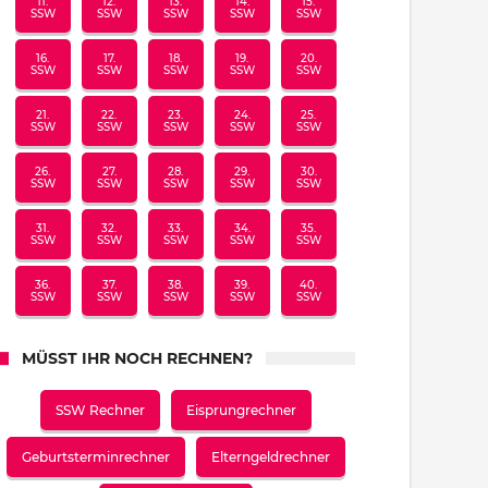
11.
12.
13.
14.
15.
SSW
SSW
SSW
SSW
SSW
16.
17.
18.
19.
20.
SSW
SSW
SSW
SSW
SSW
21.
22.
23.
24.
25.
SSW
SSW
SSW
SSW
SSW
26.
27.
28.
29.
30.
SSW
SSW
SSW
SSW
SSW
31.
32.
33.
34.
35.
SSW
SSW
SSW
SSW
SSW
36.
37.
38.
39.
40.
SSW
SSW
SSW
SSW
SSW
MÜSST IHR NOCH RECHNEN?
SSW Rechner
Eisprungrechner
Geburtsterminrechner
Elterngeldrechner