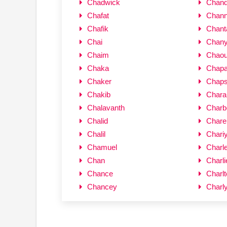
Chadwick
Chand
Chafat
Chann
Chafik
Chant
Chai
Chany
Chaim
Chaou
Chaka
Chap
Chaker
Chap
Chakib
Chara
Chalavanth
Charb
Chalid
Chare
Chalil
Chari
Chamuel
Charl
Chan
Charli
Chance
Charlt
Chancey
Charl