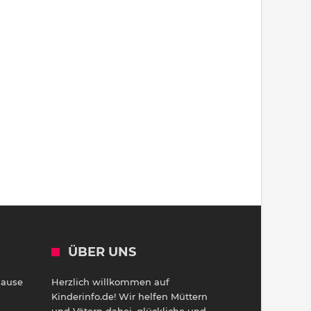
ÜBER UNS
Hause
Herzlich willkommen auf
h
Kinderinfo.de! Wir helfen Müttern
und Vätern dabei, glückliche und