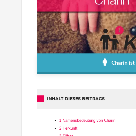
Charin is
INHALT DIESES BEITRAGS
1
Namensbedeutung von Charin
2
Herkunft