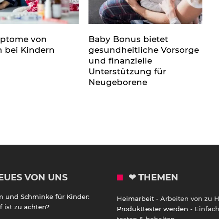
mptome von
Baby Bonus bietet
n bei Kindern
gesundheitliche Vorsorge
und finanzielle
Unterstützung für
Neugeborene
EUES VON UNS
❤ THEMEN
m und Schminke für Kinder:
Heimarbeit
- Arbeiten von zu 
 ist zu achten?
Produkttester werden
- Einfac
testen & behalten