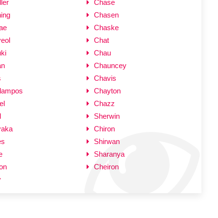
ler
Chase
ing
Chasen
ae
Chaske
eol
Chat
ki
Chau
an
Chauncey
s
Chavis
lampos
Chayton
el
Chazz
l
Sherwin
yaka
Chiron
es
Shirwan
e
Sharanya
on
Cheiron
y