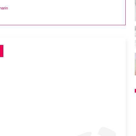
harin
n