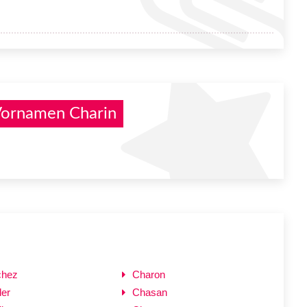
Vornamen Charin
chez
Charon
er
Chasan