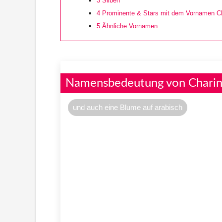
3
Silben
4
Prominente & Stars mit dem Vornamen C
5
Ähnliche Vornamen
Namensbedeutung von Chari
und auch eine Blume auf arabisch