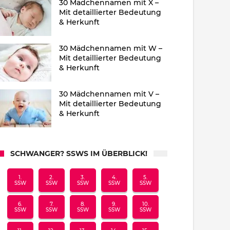
30 Mädchennamen mit X –
Mit detaillierter Bedeutung
& Herkunft
30 Mädchennamen mit W –
Mit detaillierter Bedeutung
& Herkunft
30 Mädchennamen mit V –
Mit detaillierter Bedeutung
& Herkunft
SCHWANGER? SSWS IM ÜBERBLICK!
1.
2.
3.
4.
5.
SSW
SSW
SSW
SSW
SSW
6.
7.
8.
9.
10.
SSW
SSW
SSW
SSW
SSW