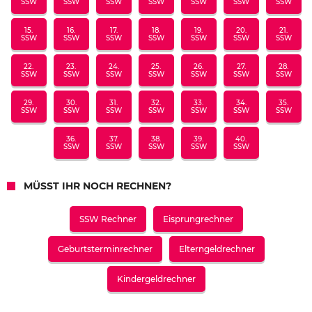
SSW
SSW
SSW
SSW
SSW
SSW
SSW
15.
16.
17.
18.
19.
20.
21.
SSW
SSW
SSW
SSW
SSW
SSW
SSW
22.
23.
24.
25.
26.
27.
28.
SSW
SSW
SSW
SSW
SSW
SSW
SSW
29.
30.
31.
32.
33.
34.
35.
SSW
SSW
SSW
SSW
SSW
SSW
SSW
36.
37.
38.
39.
40.
SSW
SSW
SSW
SSW
SSW
MÜSST IHR NOCH RECHNEN?
SSW Rechner
Eisprungrechner
Geburtsterminrechner
Elterngeldrechner
Kindergeldrechner