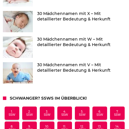
30 Mädchennamen mit X – Mit
detaillierter Bedeutung & Herkunft
30 Mädchennamen mit W – Mit
detaillierter Bedeutung & Herkunft
30 Mädchennamen mit V – Mit
detaillierter Bedeutung & Herkunft
SCHWANGER? SSWS IM ÜBERBLICK!
1.
2.
3.
4.
5.
6.
7.
SSW
SSW
SSW
SSW
SSW
SSW
SSW
8.
9.
10.
11.
12.
13.
14.