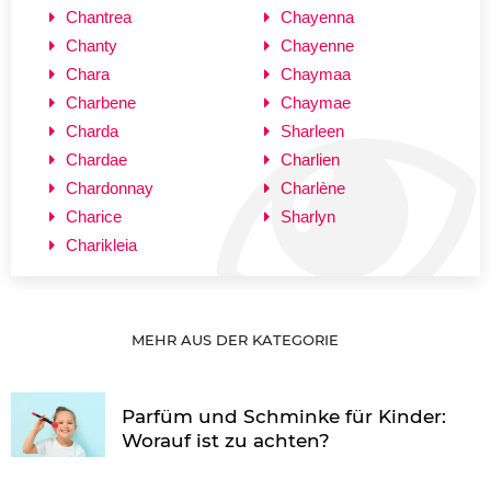
Chantrea
Chayenna
Chanty
Chayenne
Chara
Chaymaa
Charbene
Chaymae
Charda
Sharleen
Chardae
Charlien
Chardonnay
Charlène
Charice
Sharlyn
Charikleia
MEHR AUS DER KATEGORIE
Parfüm und Schminke für Kinder:
Worauf ist zu achten?