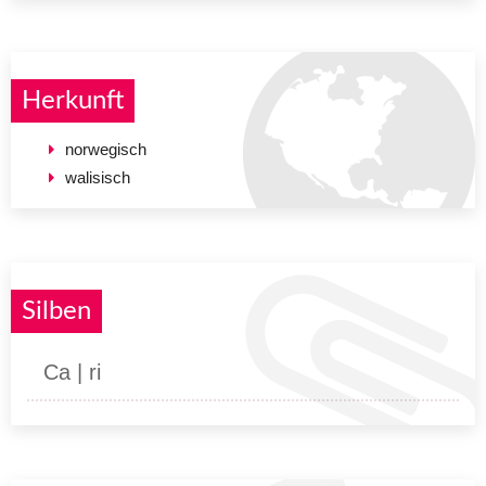
Herkunft
norwegisch
walisisch
Silben
Ca | ri