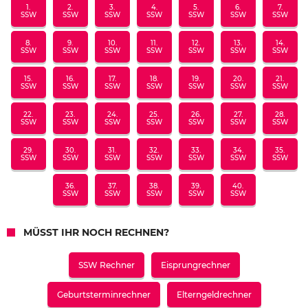
1.
2.
3.
4.
5.
6.
7.
SSW
SSW
SSW
SSW
SSW
SSW
SSW
8.
9.
10.
11.
12.
13.
14.
SSW
SSW
SSW
SSW
SSW
SSW
SSW
15.
16.
17.
18.
19.
20.
21.
SSW
SSW
SSW
SSW
SSW
SSW
SSW
22.
23.
24.
25.
26.
27.
28.
SSW
SSW
SSW
SSW
SSW
SSW
SSW
29.
30.
31.
32.
33.
34.
35.
SSW
SSW
SSW
SSW
SSW
SSW
SSW
36.
37.
38.
39.
40.
SSW
SSW
SSW
SSW
SSW
MÜSST IHR NOCH RECHNEN?
SSW Rechner
Eisprungrechner
Geburtsterminrechner
Elterngeldrechner