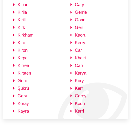
Kirian
Cary
Kirila
Gerrie
Kirill
Goar
Kirk
Geir
Kirkham
Kaoru
Kiro
Kerry
Kiron
Car
Kirpal
Khairi
Kirree
Carr
Kirsten
Karya
Gero
Kory
Şükrü
Kerr
Gary
Carey
Koray
Kouri
Kayra
Karri