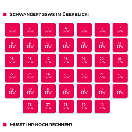
SCHWANGER? SSWS IM ÜBERBLICK!
1.
2.
3.
4.
5.
6.
7.
SSW
SSW
SSW
SSW
SSW
SSW
SSW
8.
9.
10.
11.
12.
13.
14.
SSW
SSW
SSW
SSW
SSW
SSW
SSW
15.
16.
17.
18.
19.
20.
21.
SSW
SSW
SSW
SSW
SSW
SSW
SSW
22.
23.
24.
25.
26.
27.
28.
SSW
SSW
SSW
SSW
SSW
SSW
SSW
29.
30.
31.
32.
33.
34.
35.
SSW
SSW
SSW
SSW
SSW
SSW
SSW
36.
37.
38.
39.
40.
SSW
SSW
SSW
SSW
SSW
MÜSST IHR NOCH RECHNEN?