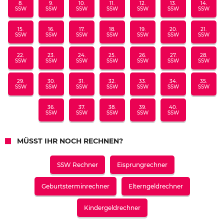
8.
9.
10.
11.
12.
13.
14.
SSW
SSW
SSW
SSW
SSW
SSW
SSW
15.
16.
17.
18.
19.
20.
21.
SSW
SSW
SSW
SSW
SSW
SSW
SSW
22.
23.
24.
25.
26.
27.
28.
SSW
SSW
SSW
SSW
SSW
SSW
SSW
29.
30.
31.
32.
33.
34.
35.
SSW
SSW
SSW
SSW
SSW
SSW
SSW
36.
37.
38.
39.
40.
SSW
SSW
SSW
SSW
SSW
MÜSST IHR NOCH RECHNEN?
SSW Rechner
Eisprungrechner
Geburtsterminrechner
Elterngeldrechner
Kindergeldrechner