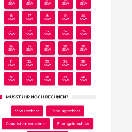
11.
12.
13.
14.
15.
SSW
SSW
SSW
SSW
SSW
16.
17.
18.
19.
20.
SSW
SSW
SSW
SSW
SSW
21.
22.
23.
24.
25.
SSW
SSW
SSW
SSW
SSW
26.
27.
28.
29.
30.
SSW
SSW
SSW
SSW
SSW
31.
32.
33.
34.
35.
SSW
SSW
SSW
SSW
SSW
36.
37.
38.
39.
40.
SSW
SSW
SSW
SSW
SSW
MÜSST IHR NOCH RECHNEN?
SSW Rechner
Eisprungrechner
Geburtsterminrechner
Elterngeldrechner