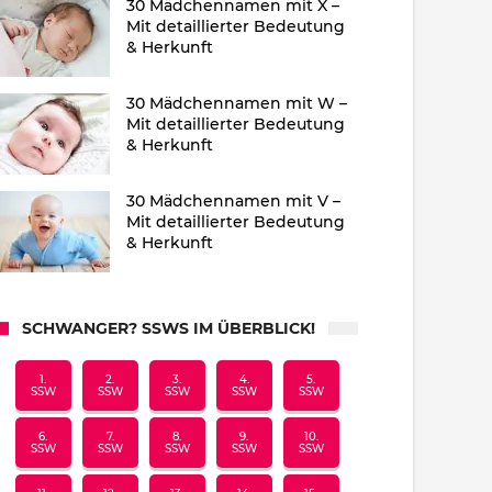
30 Mädchennamen mit X –
Mit detaillierter Bedeutung
& Herkunft
30 Mädchennamen mit W –
Mit detaillierter Bedeutung
& Herkunft
30 Mädchennamen mit V –
Mit detaillierter Bedeutung
& Herkunft
SCHWANGER? SSWS IM ÜBERBLICK!
1.
2.
3.
4.
5.
SSW
SSW
SSW
SSW
SSW
6.
7.
8.
9.
10.
SSW
SSW
SSW
SSW
SSW