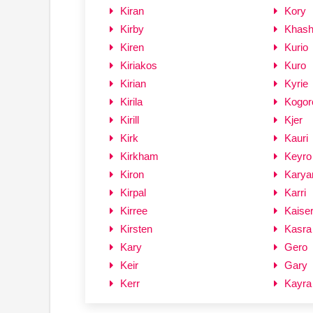
Kiran
Kory
Kirby
Khash
Kiren
Kurio
Kiriakos
Kuro
Kirian
Kyrie
Kirila
Kogor
Kirill
Kjer
Kirk
Kauri
Kirkham
Keyro
Kiron
Karya
Kirpal
Karri
Kirree
Kaise
Kirsten
Kasra
Kary
Gero
Keir
Gary
Kerr
Kayra