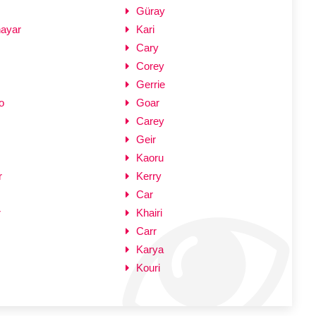
Güray
ayar
Kari
Cary
Corey
Gerrie
o
Goar
Carey
Geir
Kaoru
r
Kerry
Car
r
Khairi
Carr
Karya
Kouri