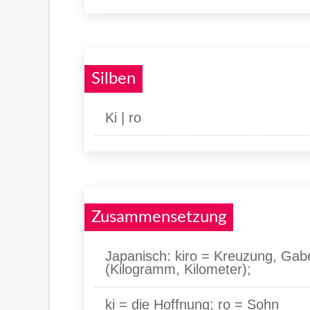
Silben
Ki | ro
Zusammensetzung
Japanisch: kiro = Kreuzung, Gabe
(Kilogramm, Kilometer);
ki = die Hoffnung; ro = Sohn