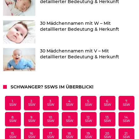
detaillierter Bedeutung & Herkunft
30 Mädchennamen mit W – Mit
detaillierter Bedeutung & Herkunft
30 Mädchennamen mit V – Mit
detaillierter Bedeutung & Herkunft
SCHWANGER? SSWS IM ÜBERBLICK!
1.
2.
3.
4.
5.
6.
7.
SSW
SSW
SSW
SSW
SSW
SSW
SSW
8.
9.
10.
11.
12.
13.
14.
SSW
SSW
SSW
SSW
SSW
SSW
SSW
15.
16.
17.
18.
19.
20.
21.
SSW
SSW
SSW
SSW
SSW
SSW
SSW