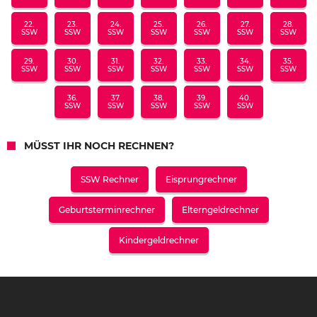
22.
23.
24.
25.
26.
27.
28.
SSW
SSW
SSW
SSW
SSW
SSW
SSW
29.
30.
31.
32.
33.
34.
35.
SSW
SSW
SSW
SSW
SSW
SSW
SSW
36.
37.
38.
39.
40.
SSW
SSW
SSW
SSW
SSW
MÜSST IHR NOCH RECHNEN?
SSW Rechner
Eisprungrechner
Geburtsterminrechner
Elterngeldrechner
Kindergeldrechner