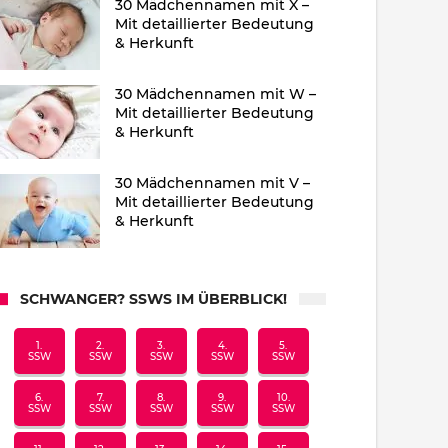
30 Mädchennamen mit X –
Mit detaillierter Bedeutung
& Herkunft
30 Mädchennamen mit W –
Mit detaillierter Bedeutung
& Herkunft
30 Mädchennamen mit V –
Mit detaillierter Bedeutung
& Herkunft
SCHWANGER? SSWS IM ÜBERBLICK!
1.
2.
3.
4.
5.
SSW
SSW
SSW
SSW
SSW
6.
7.
8.
9.
10.
SSW
SSW
SSW
SSW
SSW