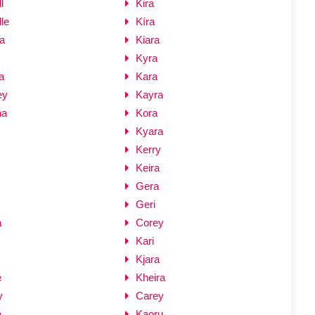
l
Kira
le
Kíra
a
Kiara
Kyra
a
Kara
ey
Kayra
na
Kora
Kyara
Kerry
Keira
Gera
Geri
a
Corey
Kari
Kjara
e
Kheira
y
Carey
a
Kaoru