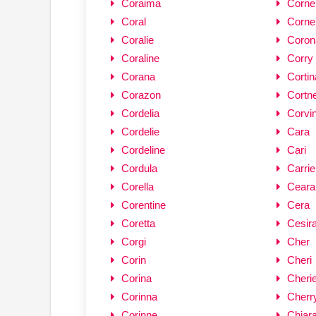
Coraima
Cornel
Coral
Cornel
Coralie
Coron
Coraline
Corry
Corana
Cortin
Corazon
Cortn
Cordelia
Corvi
Cordelie
Cara
Cordeline
Cari
Cordula
Carrie
Corella
Ceara
Corentine
Cera
Coretta
Cesir
Corgi
Cher
Corin
Cheri
Corina
Cheri
Corinna
Cherr
Corinne
Chiar