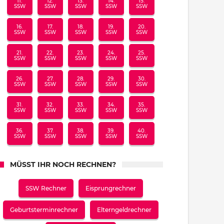
11.
12.
13.
14.
15.
SSW
SSW
SSW
SSW
SSW
16.
17.
18.
19.
20.
SSW
SSW
SSW
SSW
SSW
21.
22.
23.
24.
25.
SSW
SSW
SSW
SSW
SSW
26.
27.
28.
29.
30.
SSW
SSW
SSW
SSW
SSW
31.
32.
33.
34.
35.
SSW
SSW
SSW
SSW
SSW
36.
37.
38.
39.
40.
SSW
SSW
SSW
SSW
SSW
MÜSST IHR NOCH RECHNEN?
SSW Rechner
Eisprungrechner
Geburtsterminrechner
Elterngeldrechner