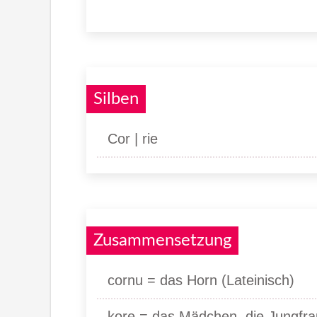
Silben
Cor | rie
Zusammensetzung
cornu = das Horn (Lateinisch)
kore = das Mädchen, die Jungfrau