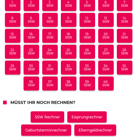
1.
2.
3.
4.
5.
6.
7.
SSW
SSW
SSW
SSW
SSW
SSW
SSW
8.
9.
10.
11.
12.
13.
14.
SSW
SSW
SSW
SSW
SSW
SSW
SSW
15.
16.
17.
18.
19.
20.
21.
SSW
SSW
SSW
SSW
SSW
SSW
SSW
22.
23.
24.
25.
26.
27.
28.
SSW
SSW
SSW
SSW
SSW
SSW
SSW
29.
30.
31.
32.
33.
34.
35.
SSW
SSW
SSW
SSW
SSW
SSW
SSW
36.
37.
38.
39.
40.
SSW
SSW
SSW
SSW
SSW
MÜSST IHR NOCH RECHNEN?
SSW Rechner
Eisprungrechner
Geburtsterminrechner
Elterngeldrechner