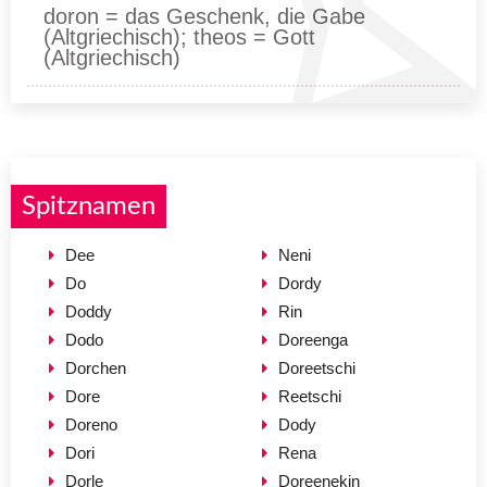
doron = das Geschenk, die Gabe
(Altgriechisch); theos = Gott
(Altgriechisch)
Spitznamen
Dee
Neni
Do
Dordy
Doddy
Rin
Dodo
Doreenga
Dorchen
Doreetschi
Dore
Reetschi
Doreno
Dody
Dori
Rena
Dorle
Doreenekin