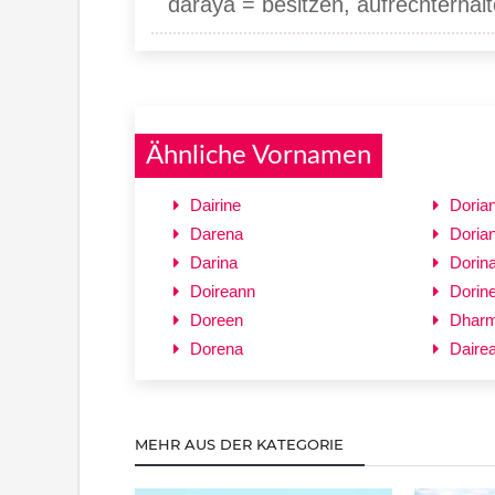
daraya = besitzen, aufrechterhalt
Ähnliche Vornamen
Dairine
Doria
Darena
Doria
Darina
Dorin
Doireann
Dorin
Doreen
Dhar
Dorena
Daire
MEHR AUS DER KATEGORIE