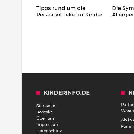
Tipps rund um die
Die Sy
Reiseapotheke für Kinder
Allergie
KINDERINFO.DE
N
Parfü
Startseite
Worauf
Kontakt
Über uns
Ab in
Impressum
Famili
Datenschutz