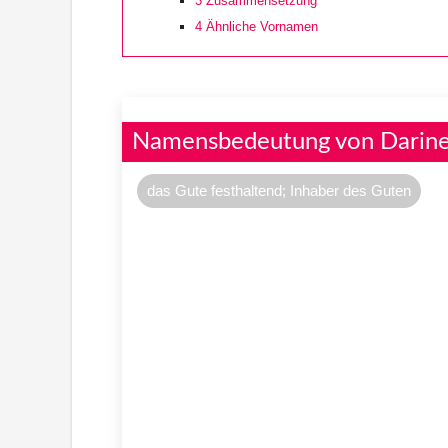
3
Zusammensetzung
4
Ähnliche Vornamen
Namensbedeutung von Darin
das Gute festhaltend; Inhaber des Guten