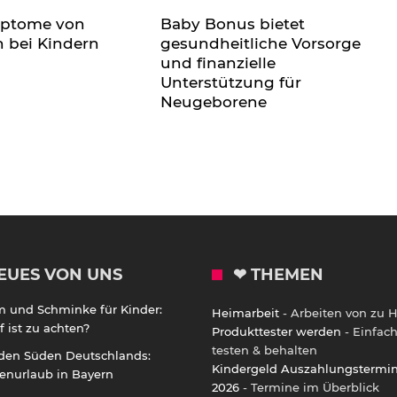
mptome von
Baby Bonus bietet
n bei Kindern
gesundheitliche Vorsorge
und finanzielle
Unterstützung für
Neugeborene
EUES VON UNS
❤ THEMEN
m und Schminke für Kinder:
Heimarbeit
- Arbeiten von zu 
 ist zu achten?
Produkttester werden
- Einfac
testen & behalten
 den Süden Deutschlands:
Kindergeld Auszahlungstermi
enurlaub in Bayern
2026
- Termine im Überblick