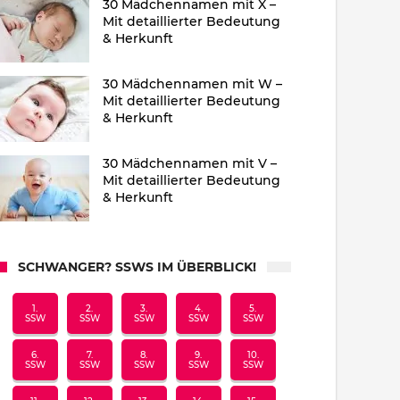
30 Mädchennamen mit X –
Mit detaillierter Bedeutung
& Herkunft
30 Mädchennamen mit W –
Mit detaillierter Bedeutung
& Herkunft
30 Mädchennamen mit V –
Mit detaillierter Bedeutung
& Herkunft
SCHWANGER? SSWS IM ÜBERBLICK!
1.
2.
3.
4.
5.
SSW
SSW
SSW
SSW
SSW
6.
7.
8.
9.
10.
SSW
SSW
SSW
SSW
SSW