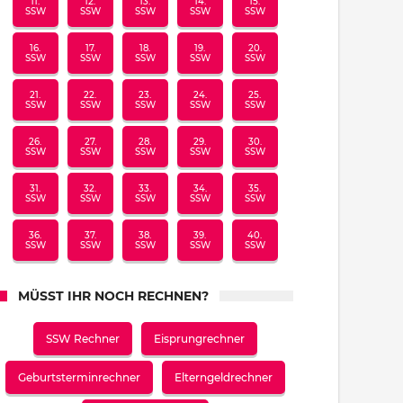
11.
12.
13.
14.
15.
SSW
SSW
SSW
SSW
SSW
16.
17.
18.
19.
20.
SSW
SSW
SSW
SSW
SSW
21.
22.
23.
24.
25.
SSW
SSW
SSW
SSW
SSW
26.
27.
28.
29.
30.
SSW
SSW
SSW
SSW
SSW
31.
32.
33.
34.
35.
SSW
SSW
SSW
SSW
SSW
36.
37.
38.
39.
40.
SSW
SSW
SSW
SSW
SSW
MÜSST IHR NOCH RECHNEN?
SSW Rechner
Eisprungrechner
Geburtsterminrechner
Elterngeldrechner