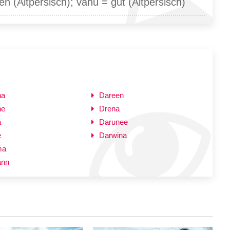
en (Altpersisch); vahu = gut (Altpersisch)
na
Dareen
ne
Drena
a
Darunee
e
Darwina
ma
ann