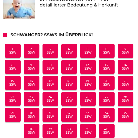
detaillierter Bedeutung & Herkunft
SCHWANGER? SSWS IM ÜBERBLICK!
1.
2.
3.
4.
5.
6.
7.
SSW
SSW
SSW
SSW
SSW
SSW
SSW
8.
9.
10.
11.
12.
13.
14.
SSW
SSW
SSW
SSW
SSW
SSW
SSW
15.
16.
17.
18.
19.
20.
21.
SSW
SSW
SSW
SSW
SSW
SSW
SSW
22.
23.
24.
25.
26.
27.
28.
SSW
SSW
SSW
SSW
SSW
SSW
SSW
29.
30.
31.
32.
33.
34.
35.
SSW
SSW
SSW
SSW
SSW
SSW
SSW
36.
37.
38.
39.
40.
SSW
SSW
SSW
SSW
SSW