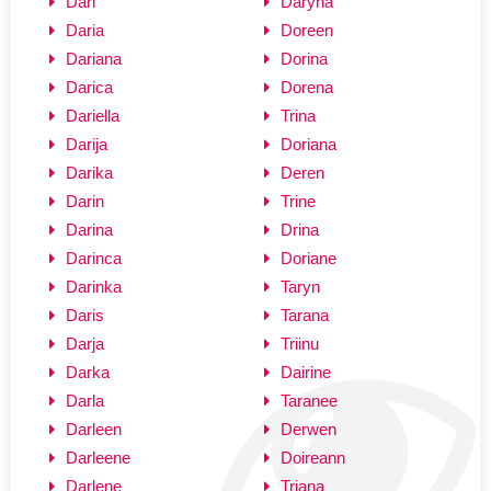
Dari
Daryna
Daria
Doreen
Dariana
Dorina
Darica
Dorena
Dariella
Trina
Darija
Doriana
Darika
Deren
Darin
Trine
Darina
Drina
Darinca
Doriane
Darinka
Taryn
Daris
Tarana
Darja
Triinu
Darka
Dairine
Darla
Taranee
Darleen
Derwen
Darleene
Doireann
Darlene
Triana