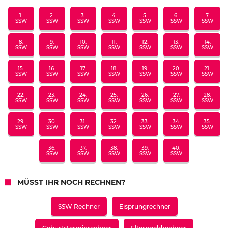
1.
2.
3.
4.
5.
6.
7.
SSW
SSW
SSW
SSW
SSW
SSW
SSW
8.
9.
10.
11.
12.
13.
14.
SSW
SSW
SSW
SSW
SSW
SSW
SSW
15.
16.
17.
18.
19.
20.
21.
SSW
SSW
SSW
SSW
SSW
SSW
SSW
22.
23.
24.
25.
26.
27.
28.
SSW
SSW
SSW
SSW
SSW
SSW
SSW
29.
30.
31.
32.
33.
34.
35.
SSW
SSW
SSW
SSW
SSW
SSW
SSW
36.
37.
38.
39.
40.
SSW
SSW
SSW
SSW
SSW
MÜSST IHR NOCH RECHNEN?
SSW Rechner
Eisprungrechner