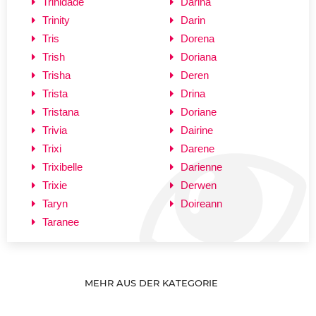
Trinidade
Darina
Trinity
Darin
Tris
Dorena
Trish
Doriana
Trisha
Deren
Trista
Drina
Tristana
Doriane
Trivia
Dairine
Trixi
Darene
Trixibelle
Darienne
Trixie
Derwen
Taryn
Doireann
Taranee
MEHR AUS DER KATEGORIE