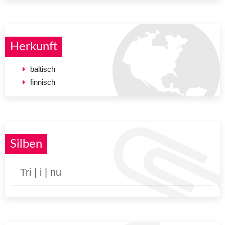
Herkunft
baltisch
finnisch
Silben
Tri | i | nu