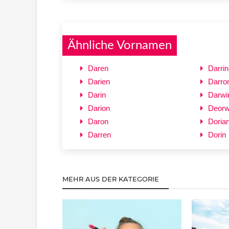
Ähnliche Vornamen
Daren
Darrin
Darien
Darro
Darin
Darwi
Darion
Deorw
Daron
Doria
Darren
Dorin
MEHR AUS DER KATEGORIE