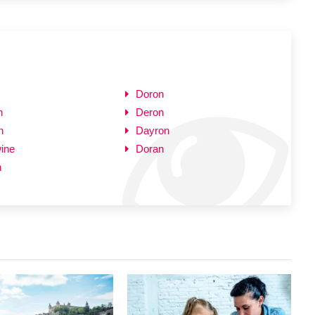
Doron
n
Deron
n
Dayron
ine
Doran
n