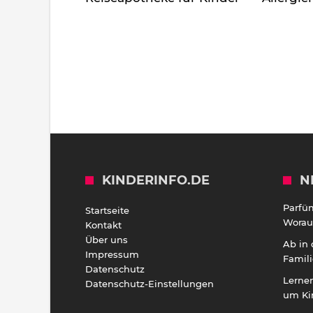
KINDERINFO.DE
N
Parfü
Startseite
Worauf
Kontakt
Über uns
Ab in
Impressum
Famili
Datenschutz
Lernen
Datenschutz-Einstellungen
um Ki