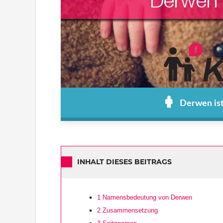
Derwen ist
INHALT DIESES BEITRAGS
1
Namensbedeutung von Derwen
2
Zusammensetzung