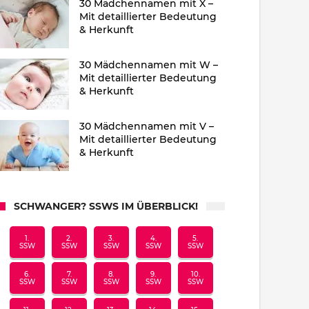
30 Mädchennamen mit X –
Mit detaillierter Bedeutung
& Herkunft
30 Mädchennamen mit W –
Mit detaillierter Bedeutung
& Herkunft
30 Mädchennamen mit V –
Mit detaillierter Bedeutung
& Herkunft
SCHWANGER? SSWS IM ÜBERBLICK!
1.
2.
3.
4.
5.
SSW
SSW
SSW
SSW
SSW
6.
7.
8.
9.
10.
SSW
SSW
SSW
SSW
SSW