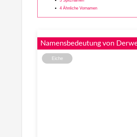
3
Spitznamen
4
Ähnliche Vornamen
Namensbedeutung von Derw
Eiche