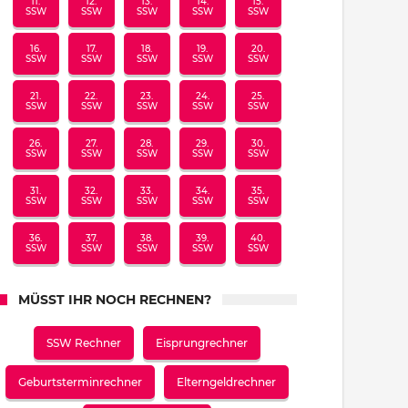
11.
12.
13.
14.
15.
SSW
SSW
SSW
SSW
SSW
16.
17.
18.
19.
20.
SSW
SSW
SSW
SSW
SSW
21.
22.
23.
24.
25.
SSW
SSW
SSW
SSW
SSW
26.
27.
28.
29.
30.
SSW
SSW
SSW
SSW
SSW
31.
32.
33.
34.
35.
SSW
SSW
SSW
SSW
SSW
36.
37.
38.
39.
40.
SSW
SSW
SSW
SSW
SSW
MÜSST IHR NOCH RECHNEN?
SSW Rechner
Eisprungrechner
Geburtsterminrechner
Elterngeldrechner