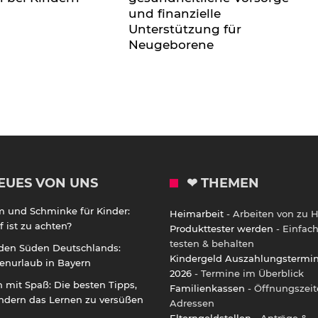
und finanzielle
Unterstützung für
Neugeborene
EUES VON UNS
❤ THEMEN
m und Schminke für Kinder:
Heimarbeit
- Arbeiten von zu 
 ist zu achten?
Produkttester werden
- Einfac
testen & behalten
 den Süden Deutschlands:
Kindergeld Auszahlungstermi
enurlaub in Bayern
2026
- Termine im Überblick
 mit Spaß: Die besten Tipps,
Familienkassen
- Öffnungszeit
ndern das Lernen zu versüßen
Adressen
Elterngeldstellen
- Anträge &