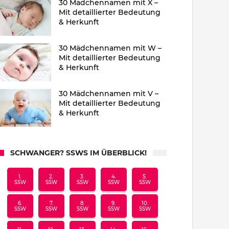
30 Mädchennamen mit X –
Mit detaillierter Bedeutung
& Herkunft
30 Mädchennamen mit W –
Mit detaillierter Bedeutung
& Herkunft
30 Mädchennamen mit V –
Mit detaillierter Bedeutung
& Herkunft
SCHWANGER? SSWS IM ÜBERBLICK!
1.
2.
3.
4.
5.
SSW
SSW
SSW
SSW
SSW
6.
7.
8.
9.
10.
SSW
SSW
SSW
SSW
SSW