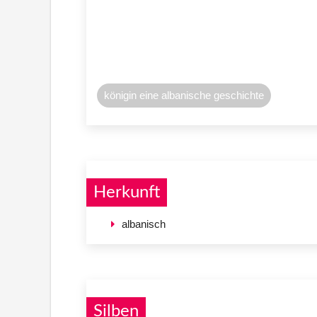
königin eine albanische geschichte
Herkunft
albanisch
Silben