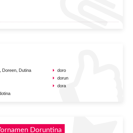
, Doreen, Dutina
doro
dorun
dora
dotina
Vornamen Doruntina