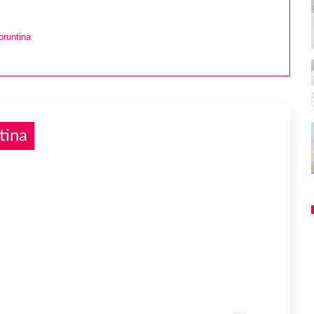
runtina
tina