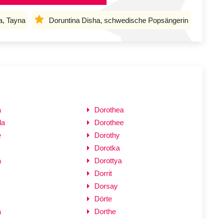
a, Tayna
Doruntina Disha, schwedische Popsängerin
a
Dorothea
da
Dorothee
e
Dorothy
Dorotka
a
Dorottya
Dorrit
Dorsay
Dörte
a
Dorthe