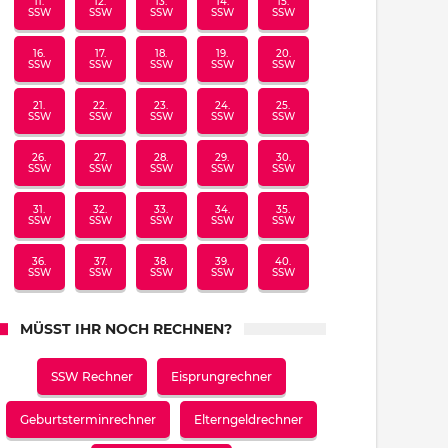
11.
12.
13.
14.
15.
SSW
SSW
SSW
SSW
SSW
16.
17.
18.
19.
20.
SSW
SSW
SSW
SSW
SSW
21.
22.
23.
24.
25.
SSW
SSW
SSW
SSW
SSW
26.
27.
28.
29.
30.
SSW
SSW
SSW
SSW
SSW
31.
32.
33.
34.
35.
SSW
SSW
SSW
SSW
SSW
36.
37.
38.
39.
40.
SSW
SSW
SSW
SSW
SSW
MÜSST IHR NOCH RECHNEN?
SSW Rechner
Eisprungrechner
Geburtsterminrechner
Elterngeldrechner