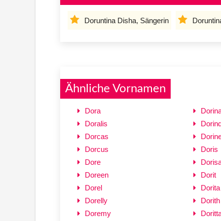
Doruntina Disha, Sängerin
Doruntin
Ähnliche Vornamen
Dora
Dorin
Doralis
Dorin
Dorcas
Dorin
Dorcus
Doris
Dore
Doris
Doreen
Dorit
Dorel
Dorita
Dorelly
Dorith
Doremy
Doritt