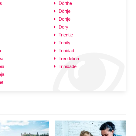
s
Dörthe
Dörtje
Dortje
Dory
Trientje
Trinity
a
Trinidad
ea
Trendelina
ia
Trinidade
ja
he