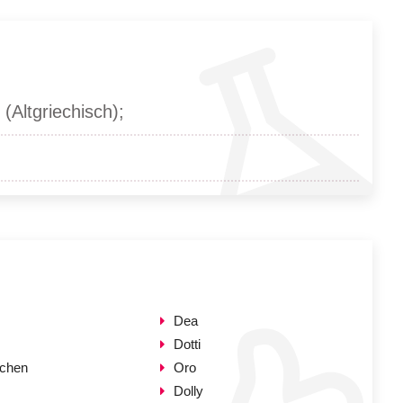
Altgriechisch);
Dea
Dotti
tchen
Oro
Dolly