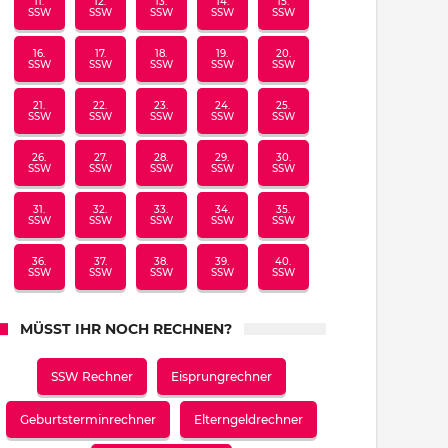
11.
12.
13.
14.
15.
SSW
SSW
SSW
SSW
SSW
16.
17.
18.
19.
20.
SSW
SSW
SSW
SSW
SSW
21.
22.
23.
24.
25.
SSW
SSW
SSW
SSW
SSW
26.
27.
28.
29.
30.
SSW
SSW
SSW
SSW
SSW
31.
32.
33.
34.
35.
SSW
SSW
SSW
SSW
SSW
36.
37.
38.
39.
40.
SSW
SSW
SSW
SSW
SSW
MÜSST IHR NOCH RECHNEN?
SSW Rechner
Eisprungrechner
Geburtsterminrechner
Elterngeldrechner