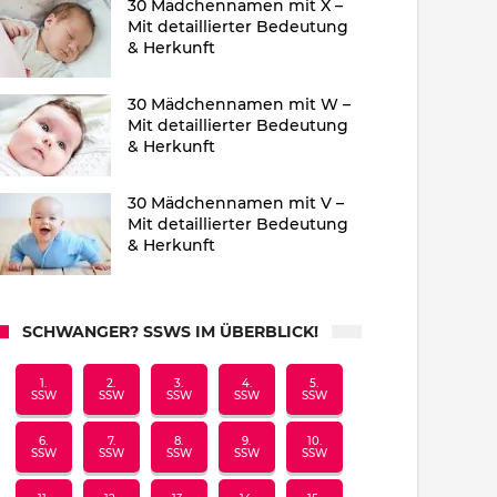
30 Mädchennamen mit X –
Mit detaillierter Bedeutung
& Herkunft
30 Mädchennamen mit W –
Mit detaillierter Bedeutung
& Herkunft
30 Mädchennamen mit V –
Mit detaillierter Bedeutung
& Herkunft
SCHWANGER? SSWS IM ÜBERBLICK!
1.
2.
3.
4.
5.
SSW
SSW
SSW
SSW
SSW
6.
7.
8.
9.
10.
SSW
SSW
SSW
SSW
SSW