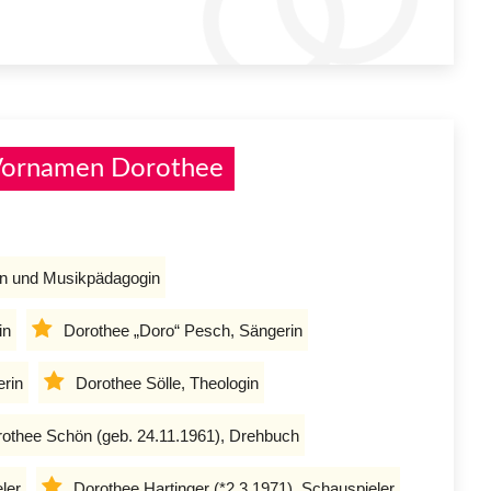
 Vornamen Dorothee
in und Musikpädagogin
in
Dorothee „Doro“ Pesch, Sängerin
erin
Dorothee Sölle, Theologin
othee Schön (geb. 24.11.1961), Drehbuch
ler
Dorothee Hartinger (*2.3.1971), Schauspieler