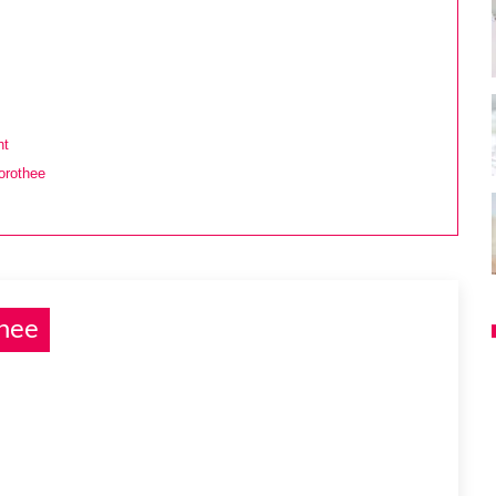
ht
orothee
hee