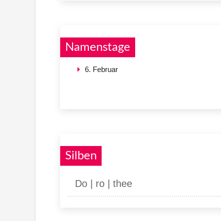
Namenstage
6. Februar
Silben
Do | ro | thee