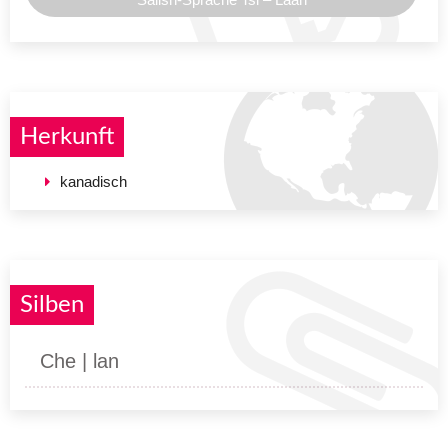
Herkunft
kanadisch
Silben
Che | lan