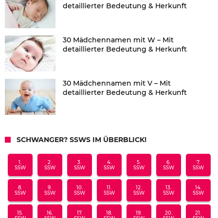
detaillierter Bedeutung & Herkunft
30 Mädchennamen mit W – Mit
detaillierter Bedeutung & Herkunft
30 Mädchennamen mit V – Mit
detaillierter Bedeutung & Herkunft
SCHWANGER? SSWS IM ÜBERBLICK!
1.
2.
3.
4.
5.
6.
7.
SSW
SSW
SSW
SSW
SSW
SSW
SSW
8.
9.
10.
11.
12.
13.
14.
SSW
SSW
SSW
SSW
SSW
SSW
SSW
15.
16.
17.
18.
19.
20.
21.