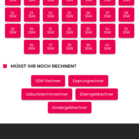
SSW
SSW
SSW
SSW
SSW
SSW
SSW
22.
23.
24.
25.
26.
27.
28.
SSW
SSW
SSW
SSW
SSW
SSW
SSW
29.
30.
31.
32.
33.
34.
35.
SSW
SSW
SSW
SSW
SSW
SSW
SSW
36.
37.
38.
39.
40.
SSW
SSW
SSW
SSW
SSW
MÜSST IHR NOCH RECHNEN?
SSW Rechner
Eisprungrechner
Geburtsterminrechner
Elterngeldrechner
Kindergeldrechner