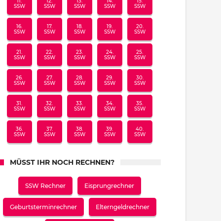
11.
12.
13.
14.
15.
SSW
SSW
SSW
SSW
SSW
16.
17.
18.
19.
20.
SSW
SSW
SSW
SSW
SSW
21.
22.
23.
24.
25.
SSW
SSW
SSW
SSW
SSW
26.
27.
28.
29.
30.
SSW
SSW
SSW
SSW
SSW
31.
32.
33.
34.
35.
SSW
SSW
SSW
SSW
SSW
36.
37.
38.
39.
40.
SSW
SSW
SSW
SSW
SSW
MÜSST IHR NOCH RECHNEN?
SSW Rechner
Eisprungrechner
Geburtsterminrechner
Elterngeldrechner