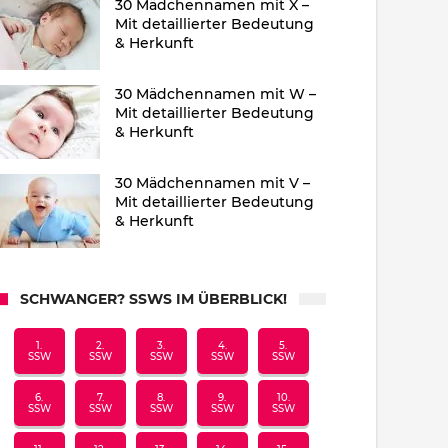
30 Mädchennamen mit X –
Mit detaillierter Bedeutung
& Herkunft
30 Mädchennamen mit W –
Mit detaillierter Bedeutung
& Herkunft
30 Mädchennamen mit V –
Mit detaillierter Bedeutung
& Herkunft
SCHWANGER? SSWS IM ÜBERBLICK!
1.
2.
3.
4.
5.
SSW
SSW
SSW
SSW
SSW
6.
7.
8.
9.
10.
SSW
SSW
SSW
SSW
SSW