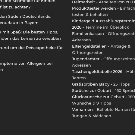
m und Schminke für Kinder:
Heimarbeit
- Arbeiten von zu 
 ist zu achten?
Produkttester werden
- Einfac
testen & behalten
 den Süden Deutschlands:
Kindergeld Auszahlungstermi
enurlaub in Bayern
2026
- Termine im Überblick
 mit Spaß: Die besten Tipps,
Familienkassen
- Öffnungszeit
ndern das Lernen zu versüßen
Adressen
Elterngeldstellen
- Anträge &
rund um die Reiseapotheke für
Öffnungszeiten
r
Jugendämter
- Öffnungszeiten
ymptome von Allergien bei
Adressen
rn
Taschengeldtabelle 2026
- Höh
Jahren
Gratisproben Baby
- 25 Tipps
Sprüche zur Geburt
- 150 Sprüc
Glückwünsche zur Geburt
- 180
Wünsche & 9 Tipps
Vornamen
- Beliebte Namen fü
Jungen & Mädchen