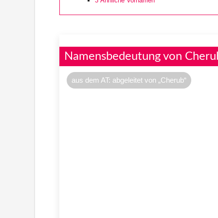
3
Ähnliche Vornamen
Namensbedeutung von Cheru
aus dem AT: abgeleitet von „Cherub“