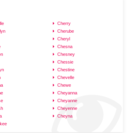
le
Cherry
lyn
Cherube
Cheryl
e
Chesna
en
Chesney
Chessie
yn
Chestine
n
Chevelle
na
Chewe
ne
Cheyanna
se
Cheyanne
sh
Cheyenne
a
Cheyna
kee