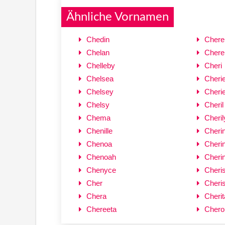
Ähnliche Vornamen
Chedin
Cherel
Chelan
Chere
Chelleby
Cheri
Chelsea
Cheri
Chelsey
Cheri
Chelsy
Cheril
Chema
Cheril
Chenille
Cheri
Chenoa
Cheri
Chenoah
Cheri
Chenyce
Cheri
Cher
Cheri
Chera
Cherit
Chereeta
Chero