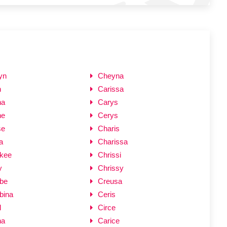
yn
Cheyna
n
Carissa
na
Carys
ne
Cerys
se
Charis
a
Charissa
kee
Chrissi
y
Chrissy
be
Creusa
bina
Ceris
l
Circe
na
Carice