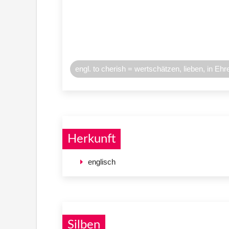
engl. to cherish = wertschätzen, lieben, in Ehr
Herkunft
englisch
Silben