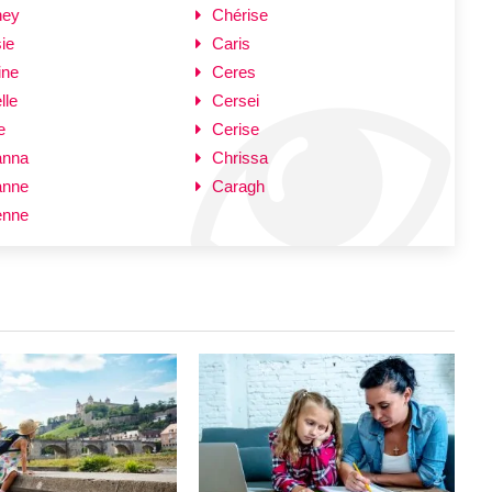
ney
Chérise
ie
Caris
ine
Ceres
lle
Cersei
e
Cerise
anna
Chrissa
anne
Caragh
enne