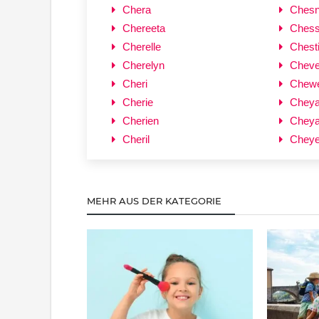
Chera
Ches
Chereeta
Chess
Cherelle
Chest
Cherelyn
Cheve
Cheri
Chew
Cherie
Chey
Cherien
Chey
Cheril
Chey
MEHR AUS DER KATEGORIE