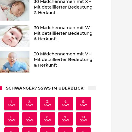
30 Mädchennamen mit X –
Mit detaillierter Bedeutung
& Herkunft
30 Mädchennamen mit W –
Mit detaillierter Bedeutung
& Herkunft
30 Mädchennamen mit V –
Mit detaillierter Bedeutung
& Herkunft
SCHWANGER? SSWS IM ÜBERBLICK!
1.
2.
3.
4.
5.
SSW
SSW
SSW
SSW
SSW
6.
7.
8.
9.
10.
SSW
SSW
SSW
SSW
SSW