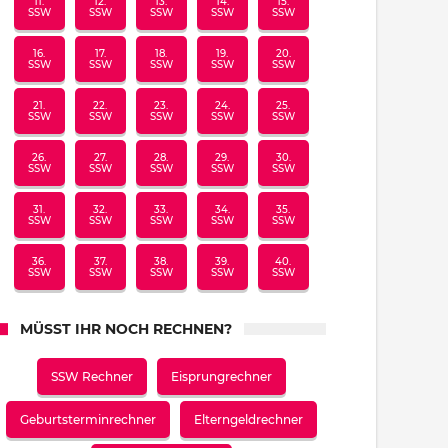
11.
12.
13.
14.
15.
SSW
SSW
SSW
SSW
SSW
16.
17.
18.
19.
20.
SSW
SSW
SSW
SSW
SSW
21.
22.
23.
24.
25.
SSW
SSW
SSW
SSW
SSW
26.
27.
28.
29.
30.
SSW
SSW
SSW
SSW
SSW
31.
32.
33.
34.
35.
SSW
SSW
SSW
SSW
SSW
36.
37.
38.
39.
40.
SSW
SSW
SSW
SSW
SSW
MÜSST IHR NOCH RECHNEN?
SSW Rechner
Eisprungrechner
Geburtsterminrechner
Elterngeldrechner