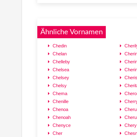
Ähnliche Vornamen
Chedin
Cheril
Chelan
Cheri
Chelleby
Cheri
Chelsea
Cheri
Chelsey
Cheri
Chelsy
Cherit
Chema
Chero
Chenille
Cherr
Chenoa
Cheru
Chenoah
Cheru
Chenyce
Chery
Cher
Ches