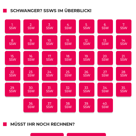
SCHWANGER? SSWS IM ÜBERBLICK!
1.
2.
3.
4.
5.
6.
7.
SSW
SSW
SSW
SSW
SSW
SSW
SSW
8.
9.
10.
11.
12.
13.
14.
SSW
SSW
SSW
SSW
SSW
SSW
SSW
15.
16.
17.
18.
19.
20.
21.
SSW
SSW
SSW
SSW
SSW
SSW
SSW
22.
23.
24.
25.
26.
27.
28.
SSW
SSW
SSW
SSW
SSW
SSW
SSW
29.
30.
31.
32.
33.
34.
35.
SSW
SSW
SSW
SSW
SSW
SSW
SSW
36.
37.
38.
39.
40.
SSW
SSW
SSW
SSW
SSW
MÜSST IHR NOCH RECHNEN?