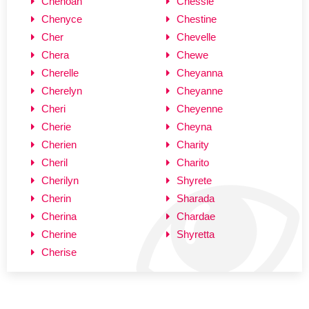
Chenoah
Chessie
Chenyce
Chestine
Cher
Chevelle
Chera
Chewe
Cherelle
Cheyanna
Cherelyn
Cheyanne
Cheri
Cheyenne
Cherie
Cheyna
Cherien
Charity
Cheril
Charito
Cherilyn
Shyrete
Cherin
Sharada
Cherina
Chardae
Cherine
Shyretta
Cherise