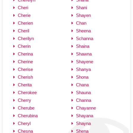
Cheri
Shani
Cherie
Shayen
Cherien
Chan
Cheril
Sheena
Cherilyn
Schanna
Cherin
Shaina
Cherina
Shawna
Cherine
Shayene
Cherise
Shanya
Cherish
Shona
Cherita
Chana
Cherokee
Shauna
Cherry
Channa
Cherube
Chayanne
Cherubina
Shayana
Cheryl
Shayna
Chesna
Shena