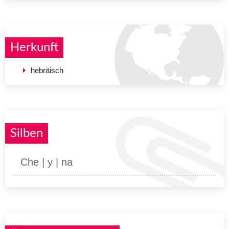
Herkunft
hebräisch
Silben
Che | y | na