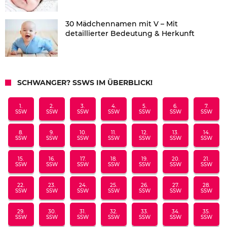
30 Mädchennamen mit V – Mit
detaillierter Bedeutung & Herkunft
SCHWANGER? SSWS IM ÜBERBLICK!
1.
2.
3.
4.
5.
6.
7.
SSW
SSW
SSW
SSW
SSW
SSW
SSW
8.
9.
10.
11.
12.
13.
14.
SSW
SSW
SSW
SSW
SSW
SSW
SSW
15.
16.
17.
18.
19.
20.
21.
SSW
SSW
SSW
SSW
SSW
SSW
SSW
22.
23.
24.
25.
26.
27.
28.
SSW
SSW
SSW
SSW
SSW
SSW
SSW
29.
30.
31.
32.
33.
34.
35.
SSW
SSW
SSW
SSW
SSW
SSW
SSW