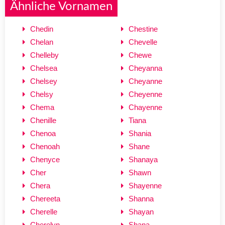
Ähnliche Vornamen
Chedin
Chestine
Chelan
Chevelle
Chelleby
Chewe
Chelsea
Cheyanna
Chelsey
Cheyanne
Chelsy
Cheyenne
Chema
Chayenne
Chenille
Tiana
Chenoa
Shania
Chenoah
Shane
Chenyce
Shanaya
Cher
Shawn
Chera
Shayenne
Chereeta
Shanna
Cherelle
Shayan
Cherelyn
Shana