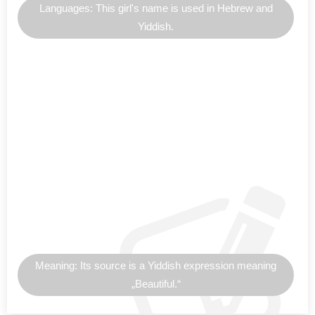
Languages: This girl's name is used in Hebrew and
Yiddish.
Meaning: Its source is a Yiddish expression meaning
„Beautiful.“