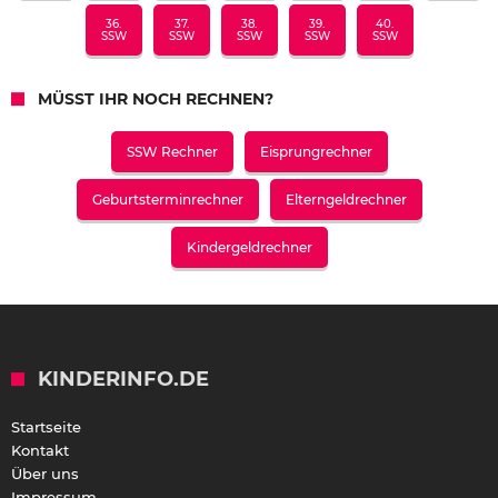
36.
37.
38.
39.
40.
SSW
SSW
SSW
SSW
SSW
MÜSST IHR NOCH RECHNEN?
SSW Rechner
Eisprungrechner
Geburtsterminrechner
Elterngeldrechner
Kindergeldrechner
KINDERINFO.DE
Startseite
Kontakt
Über uns
Impressum