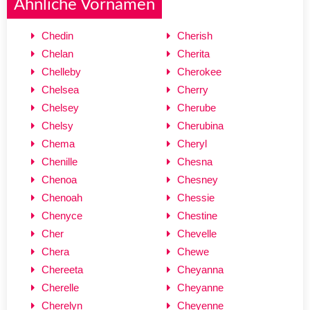
Ähnliche Vornamen
Chedin
Cherish
Chelan
Cherita
Chelleby
Cherokee
Chelsea
Cherry
Chelsey
Cherube
Chelsy
Cherubina
Chema
Cheryl
Chenille
Chesna
Chenoa
Chesney
Chenoah
Chessie
Chenyce
Chestine
Cher
Chevelle
Chera
Chewe
Chereeta
Cheyanna
Cherelle
Cheyanne
Cherelyn
Cheyenne