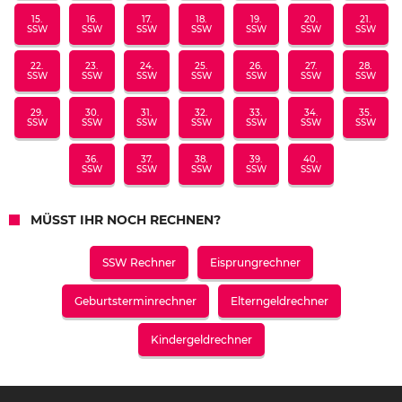
15.
16.
17.
18.
19.
20.
21.
SSW
SSW
SSW
SSW
SSW
SSW
SSW
22.
23.
24.
25.
26.
27.
28.
SSW
SSW
SSW
SSW
SSW
SSW
SSW
29.
30.
31.
32.
33.
34.
35.
SSW
SSW
SSW
SSW
SSW
SSW
SSW
36.
37.
38.
39.
40.
SSW
SSW
SSW
SSW
SSW
MÜSST IHR NOCH RECHNEN?
SSW Rechner
Eisprungrechner
Geburtsterminrechner
Elterngeldrechner
Kindergeldrechner