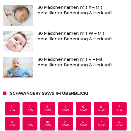
30 Mädchennamen mit X – Mit
detaillierter Bedeutung & Herkunft
30 Mädchennamen mit W – Mit
detaillierter Bedeutung & Herkunft
30 Mädchennamen mit V – Mit
detaillierter Bedeutung & Herkunft
SCHWANGER? SSWS IM ÜBERBLICK!
1.
2.
3.
4.
5.
6.
7.
SSW
SSW
SSW
SSW
SSW
SSW
SSW
8.
9.
10.
11.
12.
13.
14.
SSW
SSW
SSW
SSW
SSW
SSW
SSW