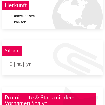
Herkunft
amerikanisch
iranisch
Silben
S | ha | lyn
Prominente & Stars mit dem
Vornamen Shalyn