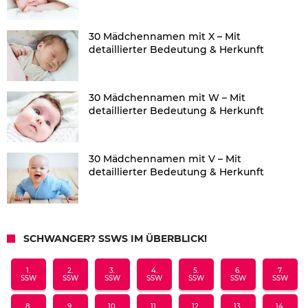
30 Mädchennamen mit X – Mit
detaillierter Bedeutung & Herkunft
30 Mädchennamen mit W – Mit
detaillierter Bedeutung & Herkunft
30 Mädchennamen mit V – Mit
detaillierter Bedeutung & Herkunft
SCHWANGER? SSWS IM ÜBERBLICK!
1.
2.
3.
4.
5.
6.
7.
SSW
SSW
SSW
SSW
SSW
SSW
SSW
8.
9.
10.
11.
12.
13.
14.