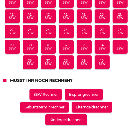
SSW
SSW
SSW
SSW
SSW
SSW
SSW
15.
16.
17.
18.
19.
20.
21.
SSW
SSW
SSW
SSW
SSW
SSW
SSW
22.
23.
24.
25.
26.
27.
28.
SSW
SSW
SSW
SSW
SSW
SSW
SSW
29.
30.
31.
32.
33.
34.
35.
SSW
SSW
SSW
SSW
SSW
SSW
SSW
36.
37.
38.
39.
40.
SSW
SSW
SSW
SSW
SSW
MÜSST IHR NOCH RECHNEN?
SSW Rechner
Eisprungrechner
Geburtsterminrechner
Elterngeldrechner
Kindergeldrechner