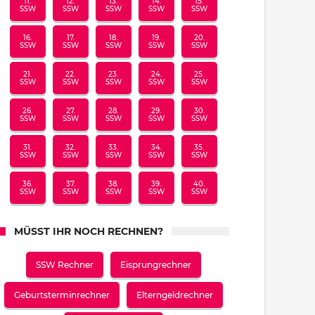
11.
12.
13.
14.
15.
SSW
SSW
SSW
SSW
SSW
16.
17.
18.
19.
20.
SSW
SSW
SSW
SSW
SSW
21.
22.
23.
24.
25.
SSW
SSW
SSW
SSW
SSW
26.
27.
28.
29.
30.
SSW
SSW
SSW
SSW
SSW
31.
32.
33.
34.
35.
SSW
SSW
SSW
SSW
SSW
36.
37.
38.
39.
40.
SSW
SSW
SSW
SSW
SSW
MÜSST IHR NOCH RECHNEN?
SSW Rechner
Eisprungrechner
Geburtsterminrechner
Elterngeldrechner