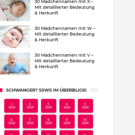
30 Mädchennamen mit X –
Mit detaillierter Bedeutung
& Herkunft
30 Mädchennamen mit W –
Mit detaillierter Bedeutung
& Herkunft
30 Mädchennamen mit V –
Mit detaillierter Bedeutung
& Herkunft
SCHWANGER? SSWS IM ÜBERBLICK!
1.
2.
3.
4.
5.
SSW
SSW
SSW
SSW
SSW
6.
7.
8.
9.
10.
SSW
SSW
SSW
SSW
SSW