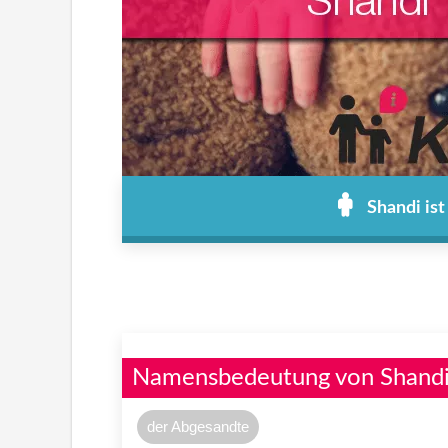
Shandi is
Namensbedeutung von Shand
der Abgesandte