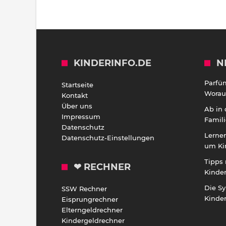
KINDERINFO.DE
N
Parfü
Startseite
Worauf
Kontakt
Über uns
Ab in
Impressum
Famili
Datenschutz
Lernen
Datenschutz-Einstellungen
um Ki
Tipps 
❤ RECHNER
Kinde
Die S
SSW Rechner
Kinde
Eisprungrechner
Elterngeldrechner
Kindergeldrechner