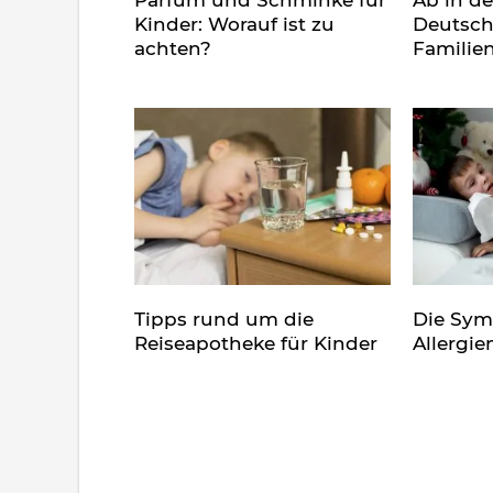
Parfüm und Schminke für
Ab in d
Kinder: Worauf ist zu
Deutsch
achten?
Familie
Tipps rund um die
Die Sy
Reiseapotheke für Kinder
Allergie