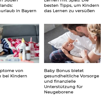
en Süden
Lernen mit Spaß: Die
lands:
besten Tipps, um Kindern
nurlaub in Bayern
das Lernen zu versüßen
mptome von
Baby Bonus bietet
n bei Kindern
gesundheitliche Vorsorge
und finanzielle
Unterstützung für
Neugeborene