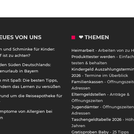
EUES VON UNS
❤ THEMEN
m und Schminke für Kinder:
Heimarbeit
- Arbeiten von zu 
 ist zu achten?
Produkttester werden
- Einfac
testen & behalten
 den Süden Deutschlands:
Kindergeld Auszahlungstermi
enurlaub in Bayern
2026
- Termine im Überblick
 mit Spaß: Die besten Tipps,
Familienkassen
- Öffnungszeit
ndern das Lernen zu versüßen
Adressen
Elterngeldstellen
- Anträge &
rund um die Reiseapotheke für
Öffnungszeiten
r
Jugendämter
- Öffnungszeiten
ymptome von Allergien bei
Adressen
rn
Taschengeldtabelle 2026
- Höh
Jahren
Gratisproben Baby
- 25 Tipps