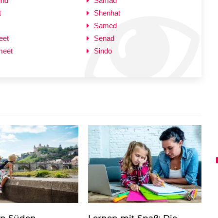
und
Samad
t
Shenhat
Samed
eet
Senad
meet
Sindo