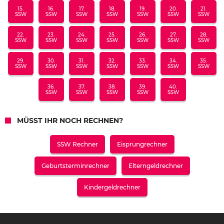
15.
16.
17.
18.
19.
20.
21.
SSW
SSW
SSW
SSW
SSW
SSW
SSW
22.
23.
24.
25.
26.
27.
28.
SSW
SSW
SSW
SSW
SSW
SSW
SSW
29.
30.
31.
32.
33.
34.
35.
SSW
SSW
SSW
SSW
SSW
SSW
SSW
36.
37.
38.
39.
40.
SSW
SSW
SSW
SSW
SSW
MÜSST IHR NOCH RECHNEN?
SSW Rechner
Eisprungrechner
Geburtsterminrechner
Elterngeldrechner
Kindergeldrechner