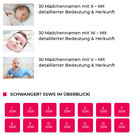
30 Mädchennamen mit X – Mit
detaillierter Bedeutung & Herkunft
30 Mädchennamen mit W – Mit
detaillierter Bedeutung & Herkunft
30 Mädchennamen mit V – Mit
detaillierter Bedeutung & Herkunft
SCHWANGER? SSWS IM ÜBERBLICK!
1.
2.
3.
4.
5.
6.
7.
SSW
SSW
SSW
SSW
SSW
SSW
SSW
8.
9.
10.
11.
12.
13.
14.
SSW
SSW
SSW
SSW
SSW
SSW
SSW