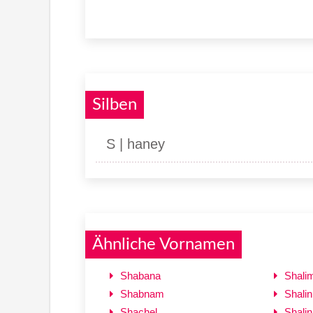
Silben
S | haney
Ähnliche Vornamen
Shabana
Shali
Shabnam
Shalin
Shachel
Shalin