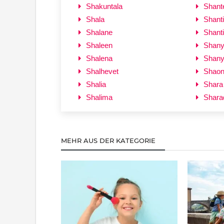
Shakuntala
Shant
Shala
Shanti
Shalane
Shant
Shaleen
Shan
Shalena
Shan
Shalhevet
Shao
Shalia
Shara
Shalima
Shara
MEHR AUS DER KATEGORIE