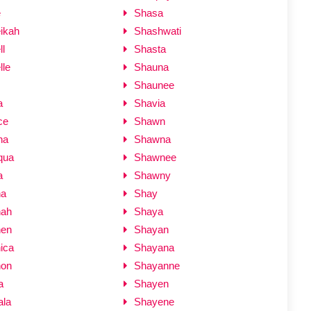
e
Shasa
ikah
Shashwati
l
Shasta
lle
Shauna
Shaunee
a
Shavia
ce
Shawn
na
Shawna
qua
Shawnee
a
Shawny
na
Shay
nah
Shaya
nen
Shayan
ica
Shayana
non
Shayanne
a
Shayen
ala
Shayene