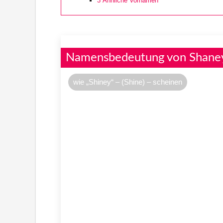
3
Ähnliche Vornamen
Namensbedeutung von Shane
wie „Shiney“ – (Shine) – scheinen