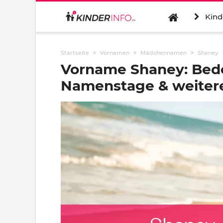
Kind
Startseite
Vornamen
Mädchennamen
Shaney
Vorname Shaney: Bede
Namenstage & weitere