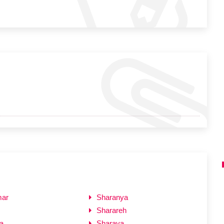
mar
Sharanya
Sharareh
a
Sharaya