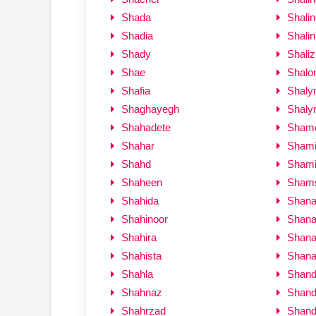
Shada
Shalin
Shadia
Shalin
Shady
Shaliz
Shae
Shal
Shafia
Shaly
Shaghayegh
Shaly
Shahadete
Shame
Shahar
Sham
Shahd
Sham
Shaheen
Sham
Shahida
Shan
Shahinoor
Shana
Shahira
Shana
Shahista
Shan
Shahla
Shand
Shahnaz
Shand
Shahrzad
Shand