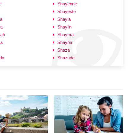
e
Shayenne
Shayeste
ia
Shayla
ya
Shaylin
yah
Shayma
na
Shayna
Shaza
da
Shazada