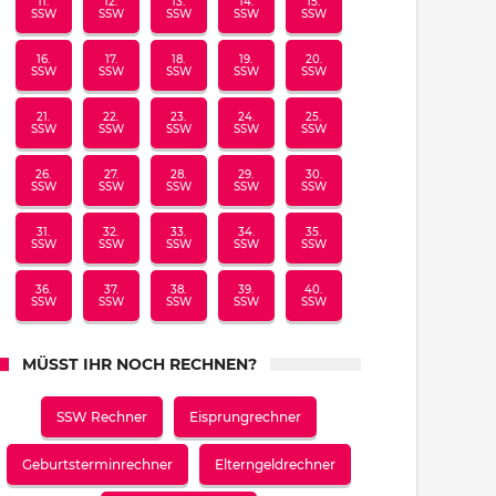
11.
12.
13.
14.
15.
SSW
SSW
SSW
SSW
SSW
16.
17.
18.
19.
20.
SSW
SSW
SSW
SSW
SSW
21.
22.
23.
24.
25.
SSW
SSW
SSW
SSW
SSW
26.
27.
28.
29.
30.
SSW
SSW
SSW
SSW
SSW
31.
32.
33.
34.
35.
SSW
SSW
SSW
SSW
SSW
36.
37.
38.
39.
40.
SSW
SSW
SSW
SSW
SSW
MÜSST IHR NOCH RECHNEN?
SSW Rechner
Eisprungrechner
Geburtsterminrechner
Elterngeldrechner