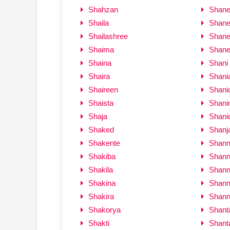
Shahzan
Shan
Shaila
Shane
Shailashree
Shanel
Shaima
Shane
Shaina
Shani
Shaira
Shani
Shaireen
Shani
Shaista
Shani
Shaja
Shani
Shaked
Shanj
Shakente
Shan
Shakiba
Shan
Shakila
Shan
Shakina
Shann
Shakira
Shan
Shakorya
Shant
Shakti
Shant