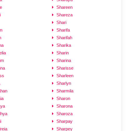
e
Shareen
i
Shareza
Shari
om
Sharifa
n
Sharifah
na
Sharika
lia
Sharin
im
Sharina
ina
Sharisse
ss
Sharleen
a
Sharlyn
han
Sharmila
ia
Sharon
aya
Sharona
hya
Sharoza
i
Sharpay
reia
Sharpey