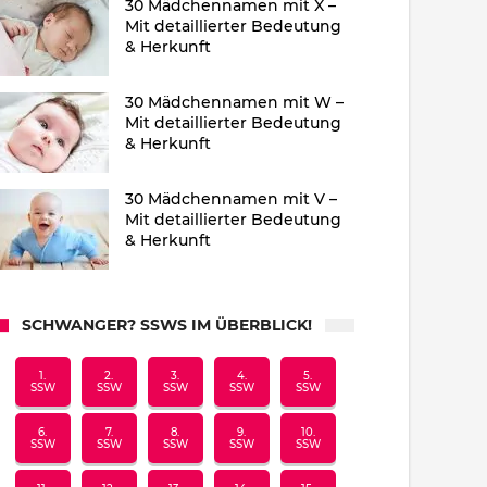
30 Mädchennamen mit X –
Mit detaillierter Bedeutung
& Herkunft
30 Mädchennamen mit W –
Mit detaillierter Bedeutung
& Herkunft
30 Mädchennamen mit V –
Mit detaillierter Bedeutung
& Herkunft
SCHWANGER? SSWS IM ÜBERBLICK!
1.
2.
3.
4.
5.
SSW
SSW
SSW
SSW
SSW
6.
7.
8.
9.
10.
SSW
SSW
SSW
SSW
SSW