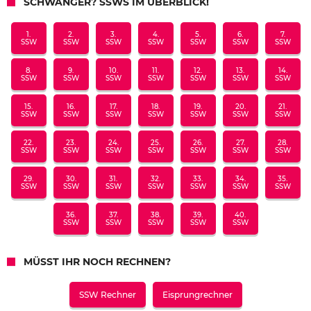
SCHWANGER? SSWS IM ÜBERBLICK!
1.
2.
3.
4.
5.
6.
7.
SSW
SSW
SSW
SSW
SSW
SSW
SSW
8.
9.
10.
11.
12.
13.
14.
SSW
SSW
SSW
SSW
SSW
SSW
SSW
15.
16.
17.
18.
19.
20.
21.
SSW
SSW
SSW
SSW
SSW
SSW
SSW
22.
23.
24.
25.
26.
27.
28.
SSW
SSW
SSW
SSW
SSW
SSW
SSW
29.
30.
31.
32.
33.
34.
35.
SSW
SSW
SSW
SSW
SSW
SSW
SSW
36.
37.
38.
39.
40.
SSW
SSW
SSW
SSW
SSW
MÜSST IHR NOCH RECHNEN?
SSW Rechner
Eisprungrechner