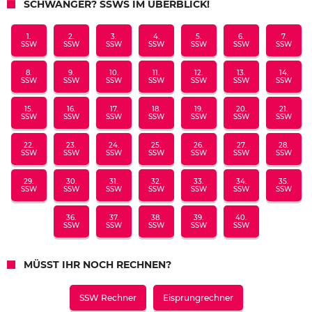
SCHWANGER? SSWS IM ÜBERBLICK!
1.
2.
3.
4.
5.
6.
7.
SSW
SSW
SSW
SSW
SSW
SSW
SSW
8.
9.
10.
11.
12.
13.
14.
SSW
SSW
SSW
SSW
SSW
SSW
SSW
15.
16.
17.
18.
19.
20.
21.
SSW
SSW
SSW
SSW
SSW
SSW
SSW
22.
23.
24.
25.
26.
27.
28.
SSW
SSW
SSW
SSW
SSW
SSW
SSW
29.
30.
31.
32.
33.
34.
35.
SSW
SSW
SSW
SSW
SSW
SSW
SSW
36.
37.
38.
39.
40.
SSW
SSW
SSW
SSW
SSW
MÜSST IHR NOCH RECHNEN?
SSW Rechner
Eisprungrechner