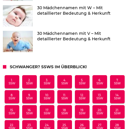
30 Mädchennamen mit W – Mit
detaillierter Bedeutung & Herkunft
30 Mädchennamen mit V – Mit
detaillierter Bedeutung & Herkunft
SCHWANGER? SSWS IM ÜBERBLICK!
1.
2.
3.
4.
5.
6.
7.
SSW
SSW
SSW
SSW
SSW
SSW
SSW
8.
9.
10.
11.
12.
13.
14.
SSW
SSW
SSW
SSW
SSW
SSW
SSW
15.
16.
17.
18.
19.
20.
21.
SSW
SSW
SSW
SSW
SSW
SSW
SSW
22.
23.
24.
25.
26.
27.
28.
SSW
SSW
SSW
SSW
SSW
SSW
SSW