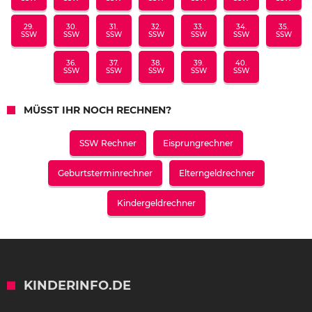
29.
30.
31.
32.
33.
34.
35.
SSW
SSW
SSW
SSW
SSW
SSW
SSW
36.
37.
38.
39.
40.
SSW
SSW
SSW
SSW
SSW
MÜSST IHR NOCH RECHNEN?
SSW Rechner
Eisprungrechner
Geburtsterminrechner
Elterngeldrechner
Kindergeldrechner
KINDERINFO.DE