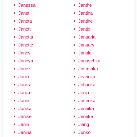
Janessa
Janthe
Janet
Jantina
Janeta
Jantine
Janett
Jantje
Janetta
Januaria
Janette
January
Janey
Janula
Janeya
Januschka
Janez
Jasminka
Jania
Jeannice
Janica
Johanka
Janice
Jenja
Janie
Jasenka
Janika
Jennika
Janike
Jeneke
Janin
Jiang
Janina
Junko