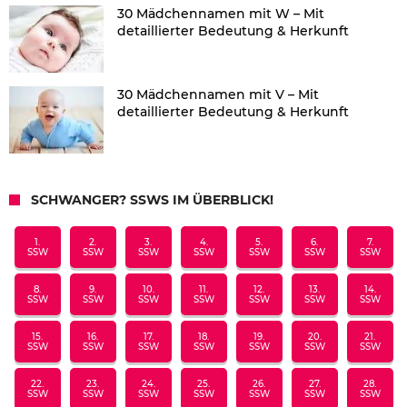
30 Mädchennamen mit W – Mit
detaillierter Bedeutung & Herkunft
30 Mädchennamen mit V – Mit
detaillierter Bedeutung & Herkunft
SCHWANGER? SSWS IM ÜBERBLICK!
1.
2.
3.
4.
5.
6.
7.
SSW
SSW
SSW
SSW
SSW
SSW
SSW
8.
9.
10.
11.
12.
13.
14.
SSW
SSW
SSW
SSW
SSW
SSW
SSW
15.
16.
17.
18.
19.
20.
21.
SSW
SSW
SSW
SSW
SSW
SSW
SSW
22.
23.
24.
25.
26.
27.
28.
SSW
SSW
SSW
SSW
SSW
SSW
SSW