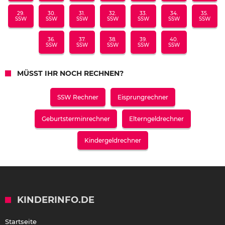
29.
30.
31.
32.
33.
34.
35.
SSW
SSW
SSW
SSW
SSW
SSW
SSW
36.
37.
38.
39.
40.
SSW
SSW
SSW
SSW
SSW
MÜSST IHR NOCH RECHNEN?
SSW Rechner
Eisprungrechner
Geburtsterminrechner
Elterngeldrechner
Kindergeldrechner
KINDERINFO.DE
Startseite