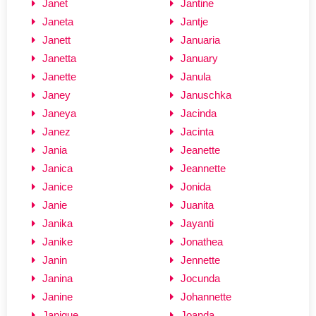
Janet
Jantine
Janeta
Jantje
Janett
Januaria
Janetta
January
Janette
Janula
Janey
Januschka
Janeya
Jacinda
Janez
Jacinta
Jania
Jeanette
Janica
Jeannette
Janice
Jonida
Janie
Juanita
Janika
Jayanti
Janike
Jonathea
Janin
Jennette
Janina
Jocunda
Janine
Johannette
Janique
Joanda