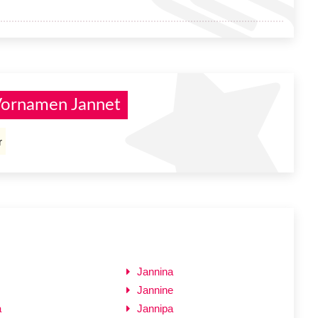
Vornamen Jannet
r
Jannina
Jannine
a
Jannipa