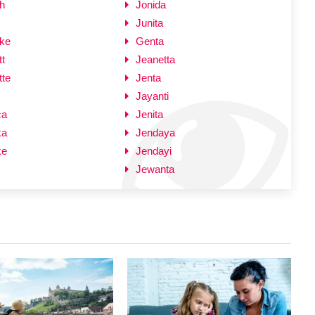
h
Jonida
Junita
ke
Genta
t
Jeanetta
tte
Jenta
Jayanti
ca
Jenita
ka
Jendaya
ke
Jendayi
Jewanta