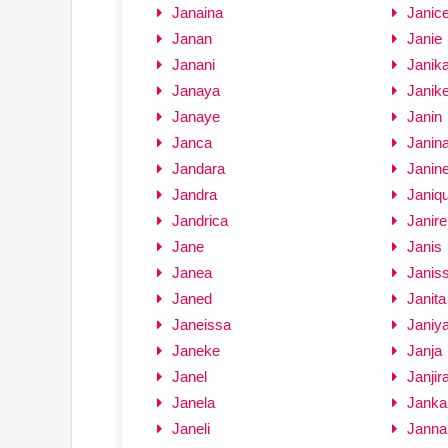
Janaina
Janic
Janan
Janie
Janani
Janik
Janaya
Janik
Janaye
Janin
Janca
Janin
Jandara
Janin
Jandra
Janiq
Jandrica
Janire
Jane
Janis
Janea
Janis
Janed
Janita
Janeissa
Janiy
Janeke
Janja
Janel
Janjir
Janela
Janka
Janeli
Janna