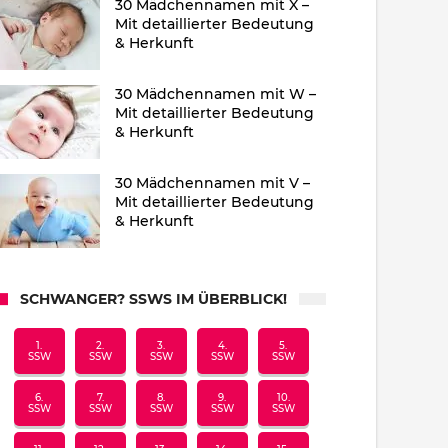
30 Mädchennamen mit X –
Mit detaillierter Bedeutung
& Herkunft
30 Mädchennamen mit W –
Mit detaillierter Bedeutung
& Herkunft
30 Mädchennamen mit V –
Mit detaillierter Bedeutung
& Herkunft
SCHWANGER? SSWS IM ÜBERBLICK!
1.
2.
3.
4.
5.
SSW
SSW
SSW
SSW
SSW
6.
7.
8.
9.
10.
SSW
SSW
SSW
SSW
SSW