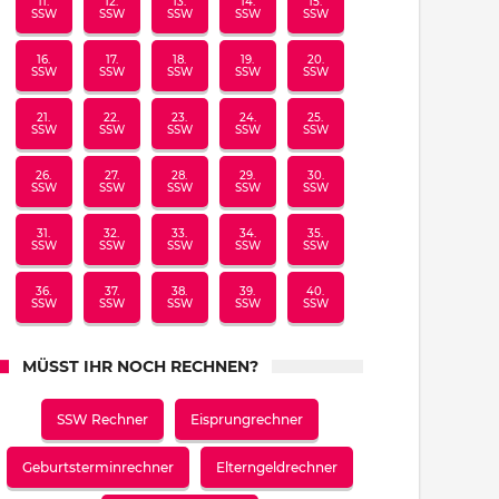
11.
12.
13.
14.
15.
SSW
SSW
SSW
SSW
SSW
16.
17.
18.
19.
20.
SSW
SSW
SSW
SSW
SSW
21.
22.
23.
24.
25.
SSW
SSW
SSW
SSW
SSW
26.
27.
28.
29.
30.
SSW
SSW
SSW
SSW
SSW
31.
32.
33.
34.
35.
SSW
SSW
SSW
SSW
SSW
36.
37.
38.
39.
40.
SSW
SSW
SSW
SSW
SSW
MÜSST IHR NOCH RECHNEN?
SSW Rechner
Eisprungrechner
Geburtsterminrechner
Elterngeldrechner