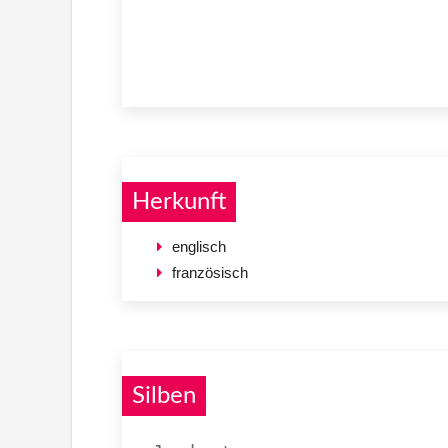
Herkunft
englisch
französisch
Silben