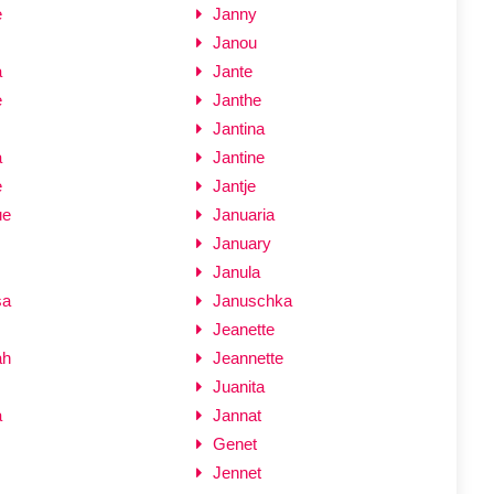
e
Janny
Janou
a
Jante
e
Janthe
Jantina
a
Jantine
e
Jantje
ue
Januaria
January
Janula
sa
Januschka
Jeanette
ah
Jeannette
Juanita
a
Jannat
Genet
Jennet