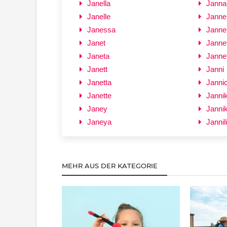
Janella
Janna
Janelle
Janne
Janessa
Janne
Janet
Jannet
Janeta
Janne
Janett
Janni
Janetta
Janni
Janette
Janni
Janey
Janni
Janeya
Jannili
MEHR AUS DER KATEGORIE