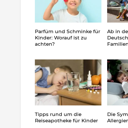
Parfüm und Schminke für
Ab in d
Kinder: Worauf ist zu
Deutsch
achten?
Familie
Tipps rund um die
Die Sy
Reiseapotheke für Kinder
Allergie