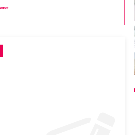
annet
t