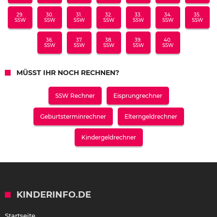
29.
30.
31.
32.
33.
34.
35.
SSW
SSW
SSW
SSW
SSW
SSW
SSW
36.
37.
38.
39.
40.
SSW
SSW
SSW
SSW
SSW
MÜSST IHR NOCH RECHNEN?
SSW Rechner
Eisprungrechner
Geburtsterminrechner
Elterngeldrechner
Kindergeldrechner
KINDERINFO.DE
Startseite