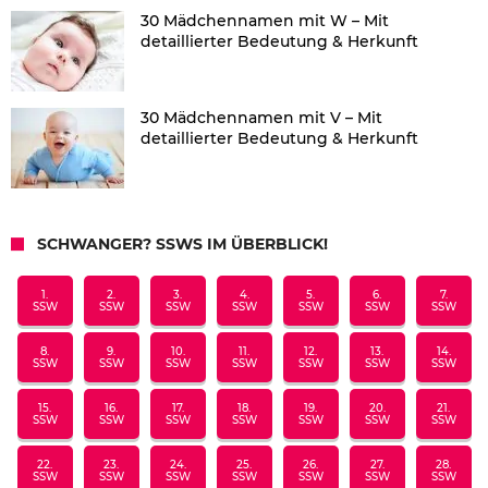
30 Mädchennamen mit W – Mit
detaillierter Bedeutung & Herkunft
30 Mädchennamen mit V – Mit
detaillierter Bedeutung & Herkunft
SCHWANGER? SSWS IM ÜBERBLICK!
1.
2.
3.
4.
5.
6.
7.
SSW
SSW
SSW
SSW
SSW
SSW
SSW
8.
9.
10.
11.
12.
13.
14.
SSW
SSW
SSW
SSW
SSW
SSW
SSW
15.
16.
17.
18.
19.
20.
21.
SSW
SSW
SSW
SSW
SSW
SSW
SSW
22.
23.
24.
25.
26.
27.
28.
SSW
SSW
SSW
SSW
SSW
SSW
SSW