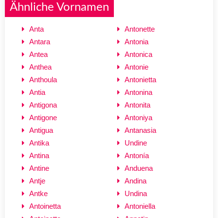
Ähnliche Vornamen
Anta
Antonette
Antara
Antonia
Antea
Antonica
Anthea
Antonie
Anthoula
Antonietta
Antia
Antonina
Antigona
Antonita
Antigone
Antoniya
Antigua
Antanasia
Antika
Undine
Antina
Antonía
Antine
Anduena
Antje
Andina
Antke
Undina
Antoinetta
Antoniella