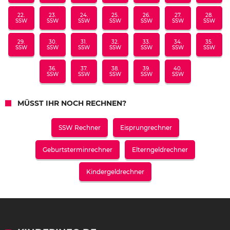
22.
23.
24.
25.
26.
27.
28.
SSW
SSW
SSW
SSW
SSW
SSW
SSW
29.
30.
31.
32.
33.
34.
35.
SSW
SSW
SSW
SSW
SSW
SSW
SSW
36.
37.
38.
39.
40.
SSW
SSW
SSW
SSW
SSW
MÜSST IHR NOCH RECHNEN?
SSW Rechner
Eisprungrechner
Geburtsterminrechner
Elterngeldrechner
Kindergeldrechner