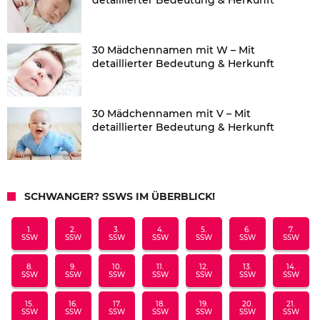
30 Mädchennamen mit W – Mit
detaillierter Bedeutung & Herkunft
30 Mädchennamen mit V – Mit
detaillierter Bedeutung & Herkunft
SCHWANGER? SSWS IM ÜBERBLICK!
1.
2.
3.
4.
5.
6.
7.
SSW
SSW
SSW
SSW
SSW
SSW
SSW
8.
9.
10.
11.
12.
13.
14.
SSW
SSW
SSW
SSW
SSW
SSW
SSW
15.
16.
17.
18.
19.
20.
21.
SSW
SSW
SSW
SSW
SSW
SSW
SSW