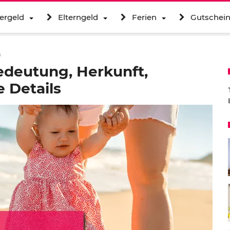
ergeld
Elterngeld
Ferien
Gutschei
a
edeutung, Herkunft,
 Details