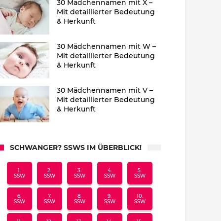
30 Mädchennamen mit X –
Mit detaillierter Bedeutung
& Herkunft
30 Mädchennamen mit W –
Mit detaillierter Bedeutung
& Herkunft
30 Mädchennamen mit V –
Mit detaillierter Bedeutung
& Herkunft
SCHWANGER? SSWS IM ÜBERBLICK!
1.
2.
3.
4.
5.
SSW
SSW
SSW
SSW
SSW
6.
7.
8.
9.
10.
SSW
SSW
SSW
SSW
SSW