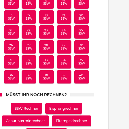
11.
12.
13.
14.
15.
SSW
SSW
SSW
SSW
SSW
16.
17.
18.
19.
20.
SSW
SSW
SSW
SSW
SSW
21.
22.
23.
24.
25.
SSW
SSW
SSW
SSW
SSW
26.
27.
28.
29.
30.
SSW
SSW
SSW
SSW
SSW
31.
32.
33.
34.
35.
SSW
SSW
SSW
SSW
SSW
36.
37.
38.
39.
40.
SSW
SSW
SSW
SSW
SSW
MÜSST IHR NOCH RECHNEN?
SSW Rechner
Eisprungrechner
Geburtsterminrechner
Elterngeldrechner