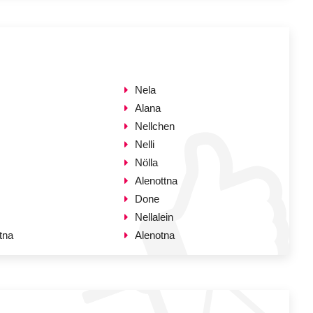
Nela
Alana
Nellchen
Nelli
Nölla
Alenottna
Done
Nellalein
tna
Alenotna