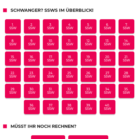
SCHWANGER? SSWS IM ÜBERBLICK!
1.
2.
3.
4.
5.
6.
7.
SSW
SSW
SSW
SSW
SSW
SSW
SSW
8.
9.
10.
11.
12.
13.
14.
SSW
SSW
SSW
SSW
SSW
SSW
SSW
15.
16.
17.
18.
19.
20.
21.
SSW
SSW
SSW
SSW
SSW
SSW
SSW
22.
23.
24.
25.
26.
27.
28.
SSW
SSW
SSW
SSW
SSW
SSW
SSW
29.
30.
31.
32.
33.
34.
35.
SSW
SSW
SSW
SSW
SSW
SSW
SSW
36.
37.
38.
39.
40.
SSW
SSW
SSW
SSW
SSW
MÜSST IHR NOCH RECHNEN?