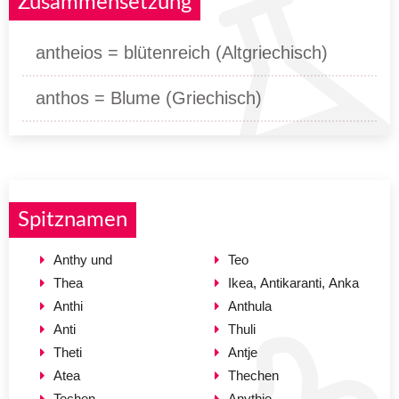
Zusammensetzung
antheios = blütenreich (Altgriechisch)
anthos = Blume (Griechisch)
Spitznamen
Anthy und
Teo
Thea
Ikea, Antikaranti, Anka
Anthi
Anthula
Anti
Thuli
Theti
Antje
Atea
Thechen
Techen
Anythie