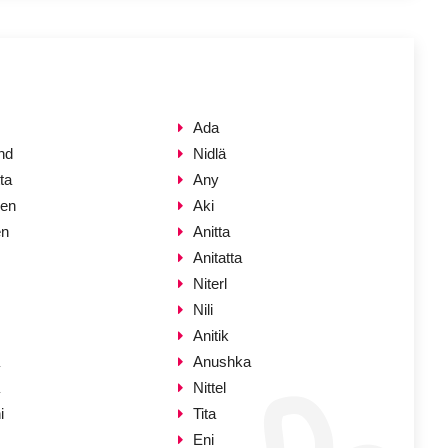
Ada
nd
Nidlä
ta
Any
hen
Aki
en
Anitta
Anitatta
Niterl
Nili
Anitik
Anushka
Nittel
i
Tita
Eni