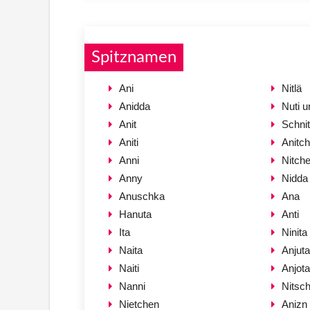
Spitznamen
Ani
Nitlä
Anidda
Nuti u
Anit
Schnit
Aniti
Anitc
Anni
Nitch
Anny
Nidda
Anuschka
Ana
Hanuta
Anti
Ita
Ninita
Naita
Anjuta
Naiti
Anjota
Nanni
Nitsch
Nietchen
Anizn