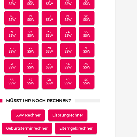
11.
12.
13.
14.
15.
SSW
SSW
SSW
SSW
SSW
16.
17.
18.
19.
20.
SSW
SSW
SSW
SSW
SSW
21.
22.
23.
24.
25.
SSW
SSW
SSW
SSW
SSW
26.
27.
28.
29.
30.
SSW
SSW
SSW
SSW
SSW
31.
32.
33.
34.
35.
SSW
SSW
SSW
SSW
SSW
36.
37.
38.
39.
40.
SSW
SSW
SSW
SSW
SSW
MÜSST IHR NOCH RECHNEN?
SSW Rechner
Eisprungrechner
Geburtsterminrechner
Elterngeldrechner