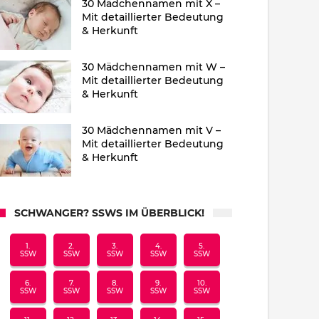
30 Mädchennamen mit X –
Mit detaillierter Bedeutung
& Herkunft
30 Mädchennamen mit W –
Mit detaillierter Bedeutung
& Herkunft
30 Mädchennamen mit V –
Mit detaillierter Bedeutung
& Herkunft
SCHWANGER? SSWS IM ÜBERBLICK!
1.
2.
3.
4.
5.
SSW
SSW
SSW
SSW
SSW
6.
7.
8.
9.
10.
SSW
SSW
SSW
SSW
SSW