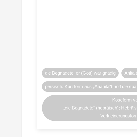
die Begnadete, er (Gott) war gnädig
Anita
persisch: Kurzform aus „Anahita“t und die sp
Koseform v
„die Begnadete“ (hebräisch); Hebräisc
Verkleinerungsfor