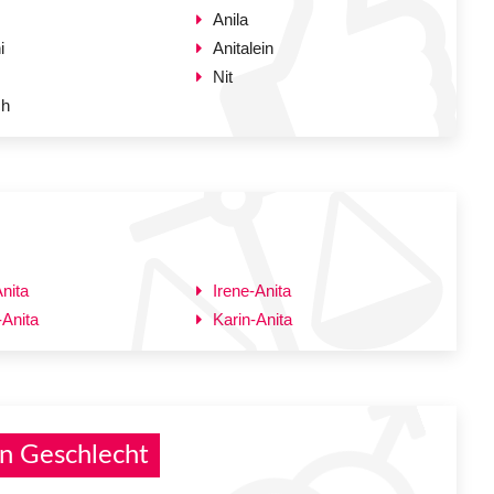
Anila
i
Anitalein
Nit
ch
nita
Irene-Anita
-Anita
Karin-Anita
n Geschlecht