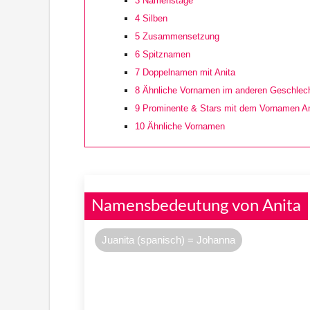
3
Namenstage
4
Silben
5
Zusammensetzung
6
Spitznamen
7
Doppelnamen mit Anita
8
Ähnliche Vornamen im anderen Geschlec
9
Prominente & Stars mit dem Vornamen An
10
Ähnliche Vornamen
Namensbedeutung von Anita
Juanita (spanisch) = Johanna