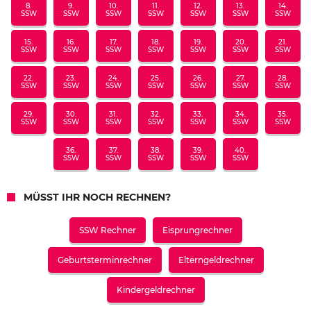
8.
9.
10.
11.
12.
13.
14.
SSW
SSW
SSW
SSW
SSW
SSW
SSW
15.
16.
17.
18.
19.
20.
21.
SSW
SSW
SSW
SSW
SSW
SSW
SSW
22.
23.
24.
25.
26.
27.
28.
SSW
SSW
SSW
SSW
SSW
SSW
SSW
29.
30.
31.
32.
33.
34.
35.
SSW
SSW
SSW
SSW
SSW
SSW
SSW
36.
37.
38.
39.
40.
SSW
SSW
SSW
SSW
SSW
MÜSST IHR NOCH RECHNEN?
SSW Rechner
Eisprungrechner
Geburtsterminrechner
Elterngeldrechner
Kindergeldrechner