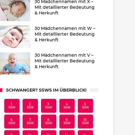
30 Mädchennamen mit X –
Mit detaillierter Bedeutung
& Herkunft
30 Mädchennamen mit W –
Mit detaillierter Bedeutung
& Herkunft
30 Mädchennamen mit V –
Mit detaillierter Bedeutung
& Herkunft
SCHWANGER? SSWS IM ÜBERBLICK!
1.
2.
3.
4.
5.
SSW
SSW
SSW
SSW
SSW
6.
7.
8.
9.
10.
SSW
SSW
SSW
SSW
SSW