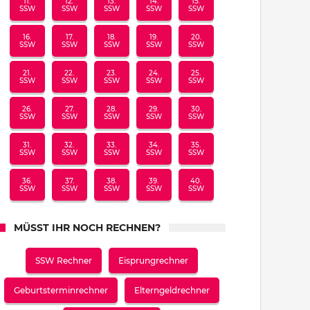
11.
12.
13.
14.
15.
SSW
SSW
SSW
SSW
SSW
16.
17.
18.
19.
20.
SSW
SSW
SSW
SSW
SSW
21.
22.
23.
24.
25.
SSW
SSW
SSW
SSW
SSW
26.
27.
28.
29.
30.
SSW
SSW
SSW
SSW
SSW
31.
32.
33.
34.
35.
SSW
SSW
SSW
SSW
SSW
36.
37.
38.
39.
40.
SSW
SSW
SSW
SSW
SSW
MÜSST IHR NOCH RECHNEN?
SSW Rechner
Eisprungrechner
Geburtsterminrechner
Elterngeldrechner