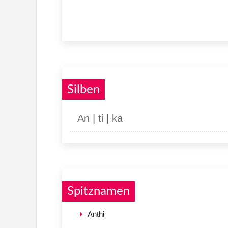
Silben
An | ti | ka
Spitznamen
Anthi