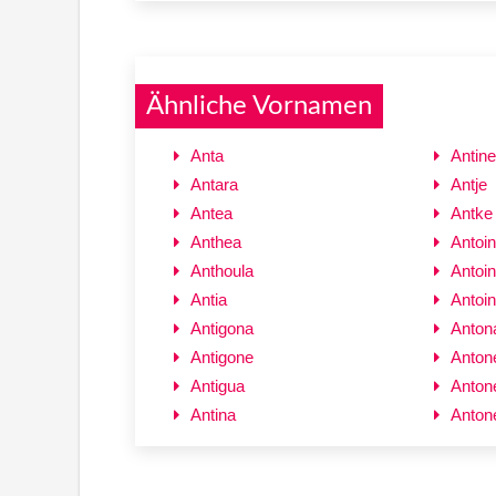
Ähnliche Vornamen
Anta
Antine
Antara
Antje
Antea
Antke
Anthea
Antoin
Anthoula
Antoin
Antia
Antoin
Antigona
Anton
Antigone
Anton
Antigua
Antone
Antina
Anton