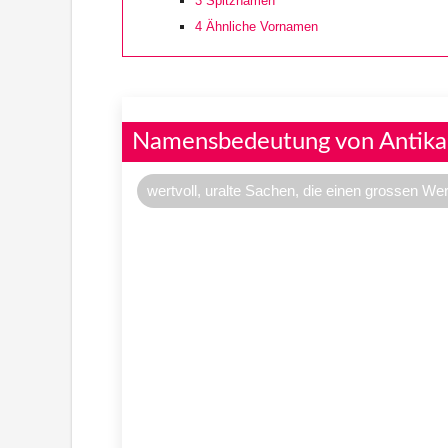
3
Spitznamen
4
Ähnliche Vornamen
Namensbedeutung von Antika
wertvoll, uralte Sachen, die einen grossen We