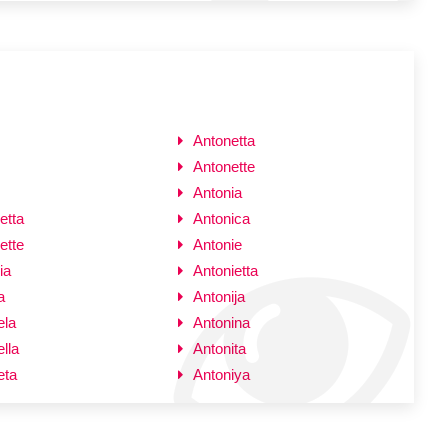
Antonetta
Antonette
Antonia
etta
Antonica
ette
Antonie
ia
Antonietta
a
Antonija
ela
Antonina
lla
Antonita
eta
Antoniya