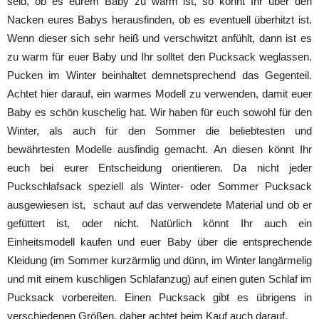
seid, ob es eurem Baby zu warm ist, so könnt Ihr über den
Nacken eures Babys herausfinden, ob es eventuell überhitzt ist.
Wenn dieser sich sehr heiß und verschwitzt anfühlt, dann ist es
zu warm für euer Baby und Ihr solltet den Pucksack weglassen.
Pucken im Winter beinhaltet demnetsprechend das Gegenteil.
Achtet hier darauf, ein warmes Modell zu verwenden, damit euer
Baby es schön kuschelig hat. Wir haben für euch sowohl für den
Winter, als auch für den Sommer die beliebtesten und
bewährtesten Modelle ausfindig gemacht. An diesen könnt Ihr
euch bei eurer Entscheidung orientieren. Da nicht jeder
Puckschlafsack speziell als Winter- oder Sommer Pucksack
ausgewiesen ist, schaut auf das verwendete Material und ob er
gefüttert ist, oder nicht. Natürlich könnt Ihr auch ein
Einheitsmodell kaufen und euer Baby über die entsprechende
Kleidung (im Sommer kurzärmlig und dünn, im Winter langärmelig
und mit einem kuschligen Schlafanzug) auf einen guten Schlaf im
Pucksack vorbereiten. Einen Pucksack gibt es übrigens in
verschiedenen Größen, daher achtet beim Kauf auch darauf.