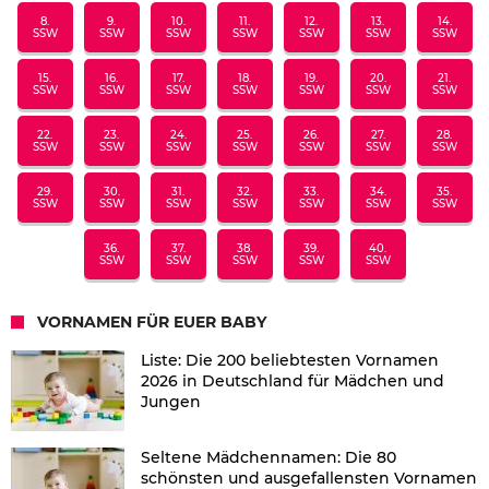
8.
9.
10.
11.
12.
13.
14.
SSW
SSW
SSW
SSW
SSW
SSW
SSW
15.
16.
17.
18.
19.
20.
21.
SSW
SSW
SSW
SSW
SSW
SSW
SSW
22.
23.
24.
25.
26.
27.
28.
SSW
SSW
SSW
SSW
SSW
SSW
SSW
29.
30.
31.
32.
33.
34.
35.
SSW
SSW
SSW
SSW
SSW
SSW
SSW
36.
37.
38.
39.
40.
SSW
SSW
SSW
SSW
SSW
VORNAMEN FÜR EUER BABY
Liste: Die 200 beliebtesten Vornamen
2026 in Deutschland für Mädchen und
Jungen
Seltene Mädchennamen: Die 80
schönsten und ausgefallensten Vornamen