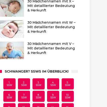
30 Mädchennamen mit X –
Mit detaillierter Bedeutung
& Herkunft
30 Mädchennamen mit W –
Mit detaillierter Bedeutung
& Herkunft
30 Mädchennamen mit V –
Mit detaillierter Bedeutung
& Herkunft
SCHWANGER? SSWS IM ÜBERBLICK!
1.
2.
3.
4.
5.
SSW
SSW
SSW
SSW
SSW
6.
7.
8.
9.
10.
SSW
SSW
SSW
SSW
SSW