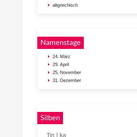
altgriechisch
Namenstage
24. März
29. April
25. November
31. Dezember
Silben
Tin | ka