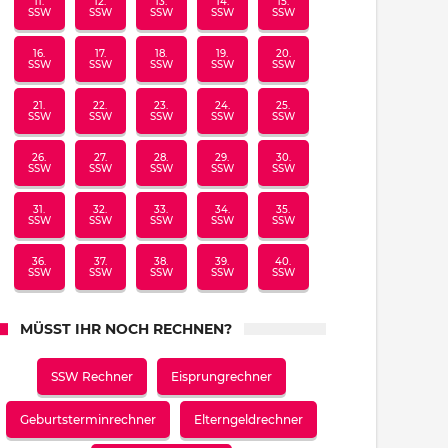
11.
12.
13.
14.
15.
SSW
SSW
SSW
SSW
SSW
16.
17.
18.
19.
20.
SSW
SSW
SSW
SSW
SSW
21.
22.
23.
24.
25.
SSW
SSW
SSW
SSW
SSW
26.
27.
28.
29.
30.
SSW
SSW
SSW
SSW
SSW
31.
32.
33.
34.
35.
SSW
SSW
SSW
SSW
SSW
36.
37.
38.
39.
40.
SSW
SSW
SSW
SSW
SSW
MÜSST IHR NOCH RECHNEN?
SSW Rechner
Eisprungrechner
Geburtsterminrechner
Elterngeldrechner