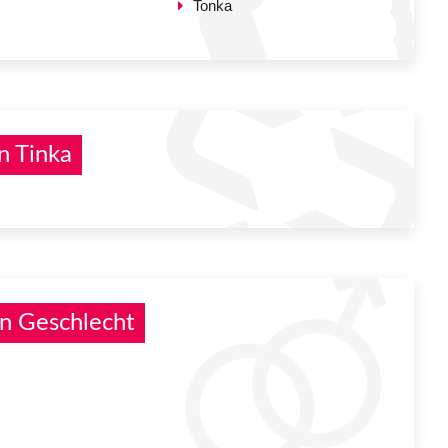
Tonka
n Tinka
n Geschlecht