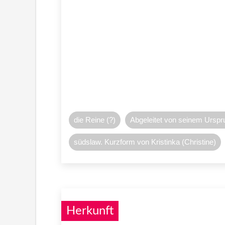
die Reine (?)
Abgeleitet von seinem Urs
südslaw. Kurzform von Kristinka (Christine)
Herkunft